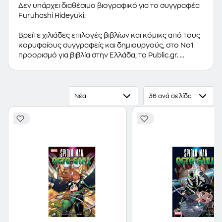
Δεν υπάρχει διαθέσιμο βιογραφικό για το συγγραφέα
Furuhashi Hideyuki.
Βρείτε χιλιάδες επιλογές βιβλίων και κόμικς από τους
κορυφαίους συγγραφείς και δημιουργούς, στο Νο1
προορισμό για βιβλία στην Ελλάδα, το Public.gr.
Προτεινόμενες κατηγορίες βιβλίων:
Ελληνόγλωσσα
Βιβλία
,
Ξενόγλωσσα Βιβλία
,
Κόμικς
Νέα
36 ανά σελίδα