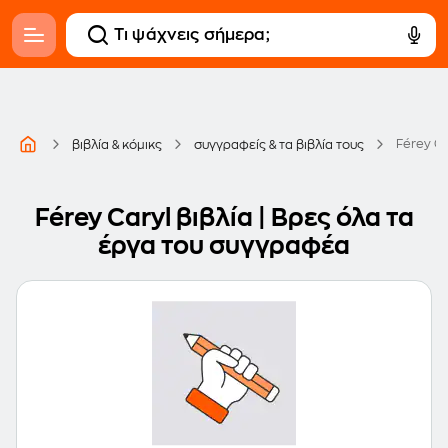
Férey Ca
βιβλία & κόμικς
συγγραφείς & τα βιβλία τους
Férey Caryl βιβλία | Βρες όλα τα
έργα του συγγραφέα