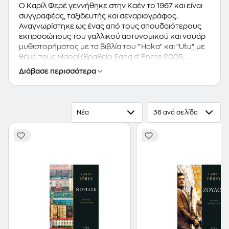
Ο Καρίλ Φερέ γεννήθηκε στην Καέν το 1967 και είναι
συγγραφέας, ταξιδευτής και σεναριογράφος.
Αναγνωρίστηκε ως ένας από τους σπουδαιότερους
εκπροσώπους του γαλλικού αστυνομικού και νουάρ
μυθιστορήματος με τα βιβλία του "Haka" και "Utu", με
θέμα τους Μαορί (βραβείο Sang d'Encre 2005,
βραβείο Michel Lebrun 2005 και βραβείο
Διάβασε περισσότερα
αστυνομικού μυθιστορήματος SNCF du Polar 2005).
Η επιτυχία του κορυφώθηκε με το "Ζουλού" (2008),
που απέσπασε ιδιαίτερα σημαντικά βραβεία (Μεγάλο
Βραβείο Αστυνομικής Λογοτεχνίας 2008, Μεγάλο
Νέα
36 ανά σελίδα
Βραβείο Αναγνωστριών του περιοδικού "ELLE" 2008,
βραβείο μυθιστορήματος νουάρ του διεθνούς
φεστιβάλ Quais du Polar 2009, βραβείο
μυθιστορήματος νουάρ του σάιτ Bibliobs του
περιοδικού "Nouvel Observateur" 2009, μεγάλο
βραβείο γαλλικού μυθιστορήματος νουάρ του
διεθνούς φεστιβάλ του Μπον 2009, Βραβείο Κριτικών
για μυθιστόρημα μυστηρίου 2009 και βραβείο Jean
Amila Meckert 2009). Επηρεασμένος από τον
Godard, τον Jacques Brel, τον Rene Char ή τους Noir
Desir, η προτίμησή του στρέφεται στην έκρηξη, στους