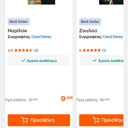
καταπιεσμένους, στις γυναίκες, στην ομορφιά του
κόσμου... Γράφει επίσης έργα για παιδιά, για
μουσικούς, για το θέατρο και το ραδιόφωνο.
Best Seller
Best Seller
Νορίλσκ
Ζουλού
Συγγραφέας:
Caryl Ferey
Συγγραφέας:
Caryl Ferey
4.5
(2)
5
(1)
Άμεσα Διαθέσιμο
Άμεσα Διαθέσιμ
9
,42€
Τιμή εκδότη
:
12
,50€
Τιμή εκδότη
:
18
,00€
Προσθήκη
Προσθήκη