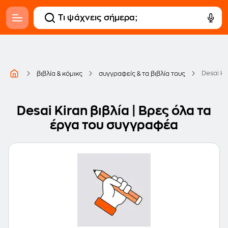
Desai Ki
βιβλία & κόμικς
συγγραφείς & τα βιβλία τους
Desai Kiran βιβλία | Βρες όλα τα
έργα του συγγραφέα