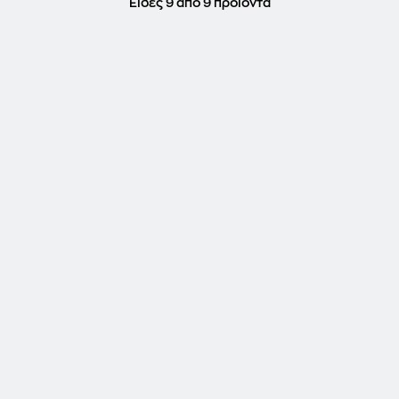
Είδες 9 από 9 προϊόντα