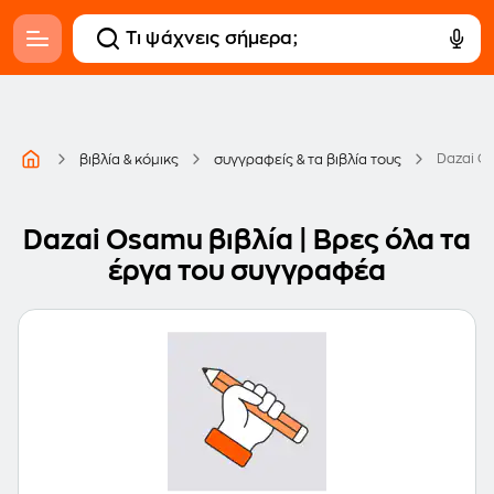
Dazai O
βιβλία & κόμικς
συγγραφείς & τα βιβλία τους
Dazai Osamu βιβλία | Βρες όλα τα
έργα του συγγραφέα