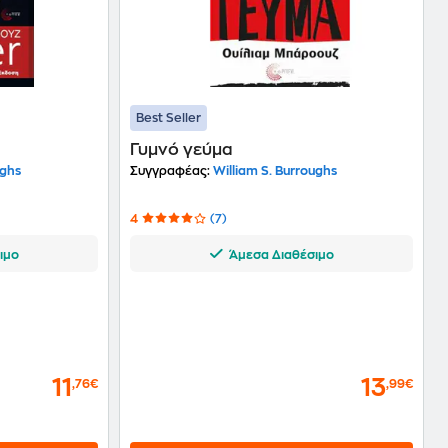
Best Seller
Γυμνό γεύμα
ughs
Συγγραφέας:
William S. Burroughs
4
(7)
ιμο
Άμεσα Διαθέσιμο
11
13
,76€
,99€