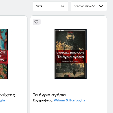
") και "Red Night Trilogy" ("Cities of the Red Night", "The
Νέα
36 ανά σελίδα
τις εκδόσεις "Τόπος" κυκλοφορεί επίσης το βιβλίο που
 κοινού με τον Τζακ Κέρουακ) το "Και έβρασαν οι
ς νύχτας
Τα άγρια αγόρια
ughs
Συγγραφέας:
William S. Burroughs