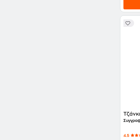
Τζάνκ
Συγγραφ
4.5