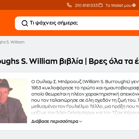
210 8181333
Το Wallet μου
hs S. William
ughs S. William βιβλία | Βρες όλα τ
Ο Ουίλιαμ Σ. Μπάροουζ (William S. Burroughs) γε
1953 κυκλοφόρησε το πρώτο και ημιαυτοβιογραφικ
οποίο θεωρείται η πλέον χαρακτηριστική απεικόνι
που τον ταλαιπώρησε σε όλη σχεδόν τη ζωή του. Τ
μεθυσμένοι τον Γουλιέλμο Τέλλο, μια πράξη που 
μαζί με τον Άλεν Γκίνσμπεργκ και τον Τζακ Κέρο
στη λογοτεχνία.Η έρευνά του στη γλώσσα ("η γλώσσα
Διάβασε περισσότερα
περίφημα cut-up: "ο καθένας που διαθέτει ένα ψαλ
στοιχεία του έργου του. Πιο γνωστά του έργα τα μ
"Queer" (1986/ εκδ. Τόπος, 2010) και "Exterminator