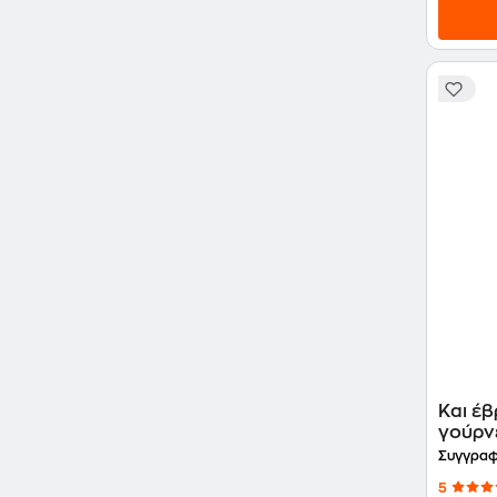
Και έβ
γούρν
Συγγραφ
5