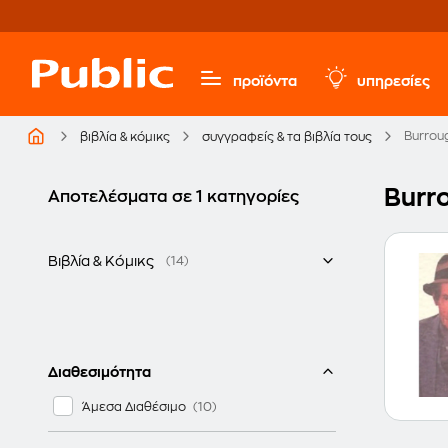
προϊόντα
υπηρεσίες
Burroug
βιβλία & κόμικς
συγγραφείς & τα βιβλία τους
Burro
Αποτελέσματα σε 1 κατηγορίες
Βιβλία & Κόμικς
(14)
Ελληνικά
Διαθεσιμότητα
Άμεσα Διαθέσιμο