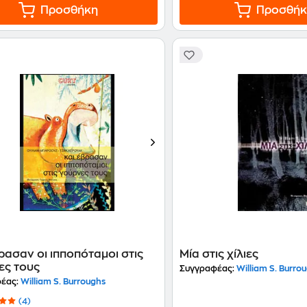
Προσθήκη
Προσθήκ
ρασαν οι ιπποπόταμοι στις
Μία στις χίλιες
ες τους
Συγγραφέας:
William S. Burro
έας:
William S. Burroughs
(4)