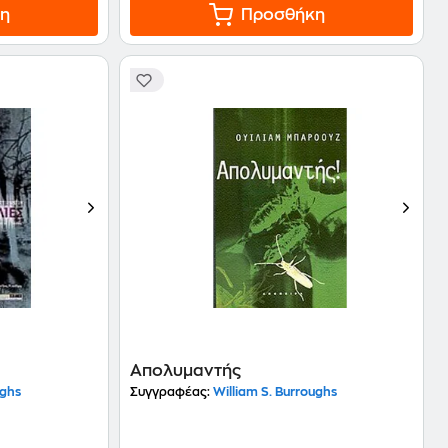
η
Προσθήκη
Απολυμαντής
ughs
Συγγραφέας:
William S. Burroughs