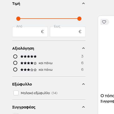
Τιμή
Από
Έως
€
€
Αξιολόγηση
3
6
και πάνω
6
και πάνω
Εξώφυλλο
Μαλακό εξώφυλλο
Ο τόπ
Συγγραφ
Συγγραφέας