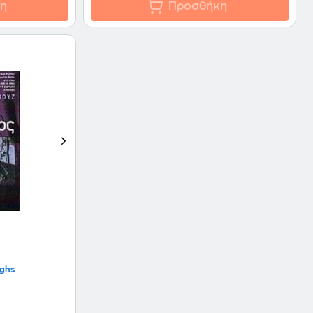
η
Προσθήκη
ughs