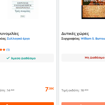
συνομιλίες
Δυτικές χώρες
έας:
Συλλογικό έργο
Συγγραφέας:
William S. Burro
(1)
Μη Διαθέσιμο
Άμεσα Διαθέσιμο
7
,18€
δότη
:
14
,84€
Τιμή εκδότη
:
16
,90€