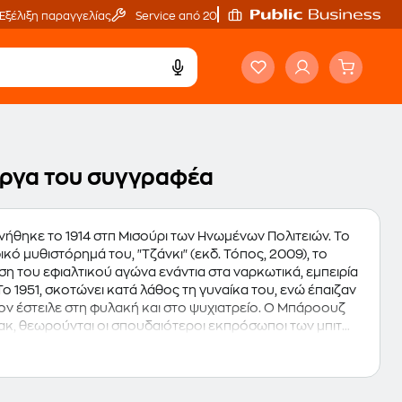
Εξέλιξη παραγγελίας
Service από 20'
α έργα του συγγραφέα
ννήθηκε το 1914 στπ Μισούρι των Ηνωμένων Πολιτειών. Το
ό μυθιστόρημά του, "Τζάνκι" (εκδ. Τόπος, 2009), το
ση του εφιαλτικού αγώνα ενάντια στα ναρκωτικά, εμπειρία
ο 1951, σκοτώνει κατά λάθος τη γυναίκα του, ενώ έπαιζαν
τον έστειλε στη φυλακή και στο ψυχιατρείο. Ο Μπάροουζ
υακ, θεωρούνται οι σπουδαιότεροι εκπρόσωποι των μπιτ
 είναι ιός") και οι πειραματισμοί του με το κείμενο (τα
ίδι μπορεί να γίνει ποιητής") αποτελούν συστατικα
υθιστορήματα "Γυμνό Γεύμα" (1956/ εκδ. Τόπος, 2010),
!" (1973), και οι τριλογίες "Nova Express" ("The Soft