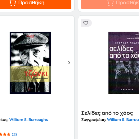
Προσθήκη
Προσθήκ
ι
Σελίδες από το χάος
έας:
William S. Burroughs
Συγγραφέας:
William S. Burro
(2)