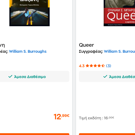
νη
Queer
έας:
William S. Burroughs
Συγγραφέας:
William S. Burro
4.3
(3)
Άμεσα Διαθέσιμο
Άμεσα Διαθέσ
12
,99€
Τιμή εκδότη
:
16
,00€