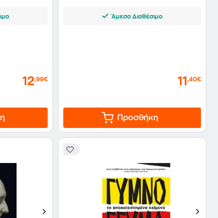
ιμο
Άμεσα Διαθέσιμο
12
11
,99€
,40€
η
Προσθήκη