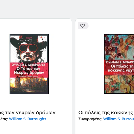
Machine", "Nova Express", "The Ticket That Exploded
Place of Dead Roads", "The Western Lands"). Από 
εγκαινίασε τη γενιά των μπιτ (και που έγραψε από
ιπποπόταμοι στις γούρνες τους". Πέθανε το 1997.
ος των νεκρών δρόμων
Οι πόλεις της κόκκινη
έας:
William S. Burroughs
Συγγραφέας:
William S. Burro