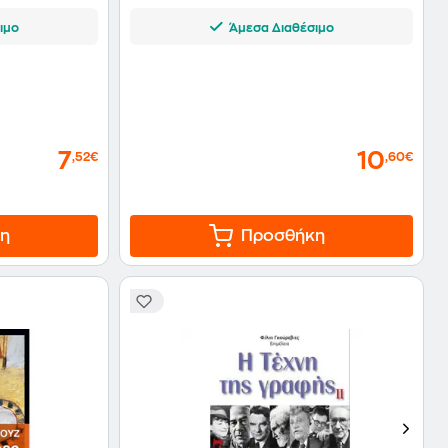
ιμο
Άμεσα Διαθέσιμο
7
10
,52€
,60€
η
Προσθήκη