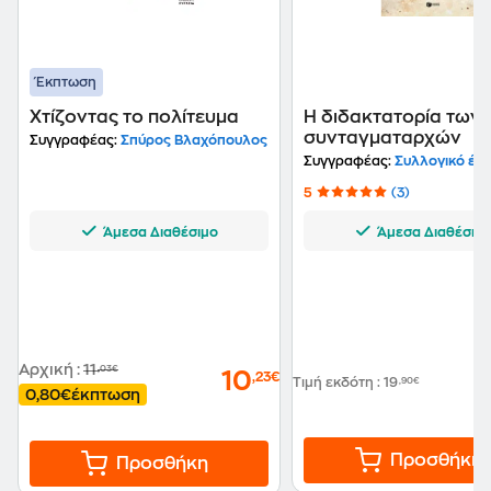
Έκπτωση
Χτίζοντας το πολίτευμα
Η διδακτατορία των
συνταγματαρχών
Συγγραφέας:
Σπύρος Βλαχόπουλος
Συγγραφέας:
Συλλογικό έρ
5
(3)
Άμεσα Διαθέσιμο
Άμεσα Διαθέσιμ
Αρχική
:
11
,03€
10
,23€
Τιμή εκδότη
:
19
,90€
0,80€
έκπτωση
Προσθήκη
Προσθήκη