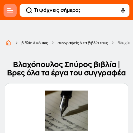
Βλαχόπο
βιβλία & κόμικς
συγγραφείς & τα βιβλία τους
Βλαχόπουλος Σπύρος βιβλία |
Βρες όλα τα έργα του συγγραφέα