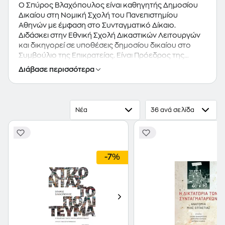
Ο Σπύρος Βλαχόπουλος είναι καθηγητής Δημοσίου
Δικαίου στη Νομική Σχολή του Πανεπιστημίου
Αθηνών με έμφαση στο Συνταγματικό Δίκαιο.
Διδάσκει στην Εθνική Σχολή Δικαστικών Λειτουργών
και δικηγορεί σε υποθέσεις δημοσίου δικαίου στο
Συμβούλιο της Επικρατείας. Είναι Πρόεδρος της
Επιτροπής Διασφάλισης Ποιότητας της
Διάβασε περισσότερα
Νομοπαρασκευαστικής Διαδικασίας, και μέλος του
Συμβουλίου Διοίκησης του ΕΚΠΑ και της Αρχής
Προστασίας Δεδομένων Προσωπικού Χαρακτήρα.
Έχει συγγράψει μεγάλο αριθμό βιβλίων και άρθρων,
Νέα
36 ανά σελίδα
κυρίως για θέματα ερμηνείας του Συντάγματος,
συνταγματικής ιστορίας και προστασίας των
θεμελιωδών δικαιωμάτων. (Πηγή: "Εκδόσεις Ευρασία",
2024)
-7%