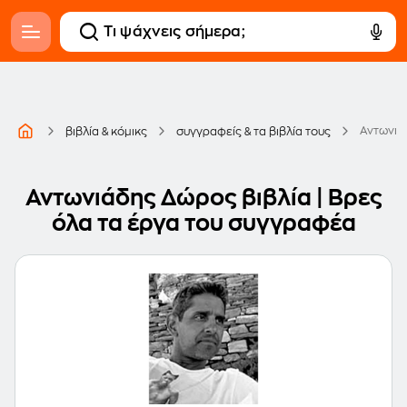
Αντωνιά
βιβλία & κόμικς
συγγραφείς & τα βιβλία τους
Αντωνιάδης Δώρος βιβλία | Βρες
όλα τα έργα του συγγραφέα