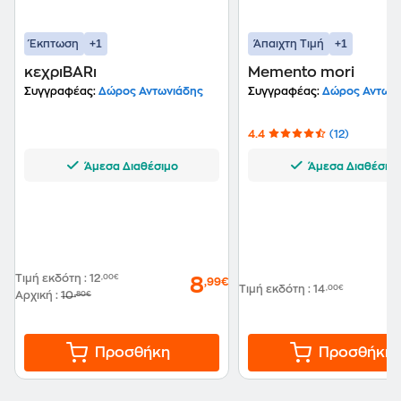
+1
+1
Έκπτωση
Άπαιχτη Τιμή
κεχριBARι
Memento mori
Συγγραφέας:
Δώρος Αντωνιάδης
Συγγραφέας:
Δώρος Αντωνι
4.4
(12)
Άμεσα Διαθέσιμο
Άμεσα Διαθέσιμ
Τιμή εκδότη
:
12
,00€
8
,99€
Τιμή εκδότη
:
14
,00€
Αρχική
:
10
,80€
Προσθήκη
Προσθήκη