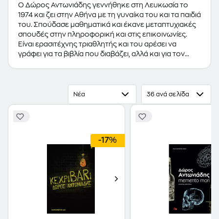
Ο Δώρος Αντωνιάδης γεννήθηκε στη Λευκωσία το
1974 και ζει στην Αθήνα με τη γυναίκα του και τα παιδιά
του. Σπούδασε μαθηματικά και έκανε μεταπτυχιακές
σπουδές στην πληροφορική και στις επικοινωνίες.
Είναι ερασιτέχνης τριαθλητής και του αρέσει να
γράφει για τα βιβλία που διαβάζει, αλλά και για τον
κόσμο όπου ζει, στο προσωπικό του blog
(dorosantoniadis.com).
Νέα
36 ανά σελίδα
-17%