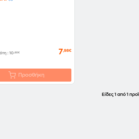
7
,98€
δότη
:
10
,60€
Προσθήκη
Είδες 1 από 1 προ