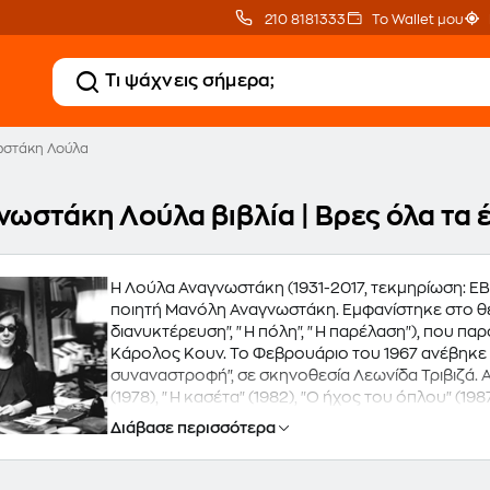
210 8181333
Το Wallet μου
ωστάκη Λούλα
νωστάκη Λούλα βιβλία | Βρες όλα τα
Η Λούλα Αναγνωστάκη (1931-2017, τεκμηρίωση: Ε
ποιητή Μανόλη Αναγνωστάκη. Εμφανίστηκε στο θέα
διανυκτέρευση", "Η πόλη", "Η παρέλαση"), που πα
Κάρολος Κουν. Το Φεβρουάριο του 1967 ανέβηκε 
συναναστροφή", σε σκηνοθεσία Λεωνίδα Τριβιζά. Α
(1978), "Η κασέτα" (1982), "Ο ήχος του όπλου" (1
Κουν. Το 1990 ο θίασος Τζένης Καρέζη - Κώστα Κα
Διάβασε περισσότερα
σκηνοθεσία Βασίλη Παπαβασιλείου. Το 1995 ανέβηκ
σκηνοθεσία Μίμη Κουγιουμτζή. Το 1998 το μονόπ
σε σκηνοθεσία Βίκτορα Αρδίττη και το 2003 το έρ