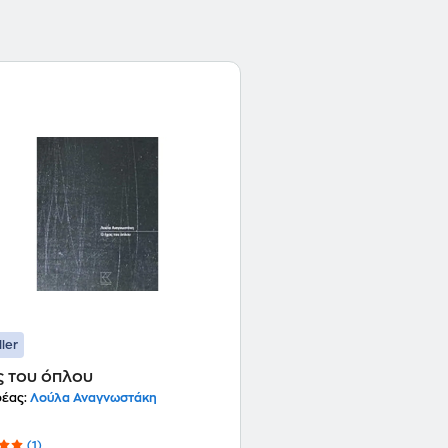
σκηνοθεσία Λευτέρη Βογιατζή. Τα έργα της παρου
στην επαρχία (ΔΗΠΕΘΕ), καθώς και στο εξωτερικό (Γ
Γερμανία, Κύπρος, Ισπανία, ΗΠΑ, κ.ά.). Δημιουργό
αποτύπωσε στα έργα της το εσωτερικό τοπίο του 
επίδραση της Ιστορίας. Πραγματεύτηκε τα σημαν
μας, όπως το τραύμα, η ενοχή, η μοναξιά, η ήττα
κοινωνίας και μετά τη μεταπολίτευση, πραγματεύ
αδιέξοδα του σύγχρονου κόσμου, τη μοναξιά, την 
ατόμου. Βάδισε το δικό της δημιουργικό, μοναχικ
λόγου της, που ενίσχυσε τη δραματικότητα και τ
καθηγητή ψυχιατρικής Γιώργου Χειμωνά (1938-20
από τη ζωή στην Αθήνα στις 8 Οκτωβρίου 2017 και
ller
ς του όπλου
έας:
Λούλα Αναγνωστάκη
(1)