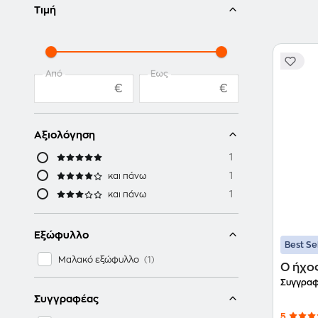
Τιμή
Από
Έως
€
€
Αξιολόγηση
1
1
και πάνω
1
και πάνω
Εξώφυλλο
Best Se
Μαλακό εξώφυλλο
Ο ήχο
Συγγραφ
Συγγραφέας
5