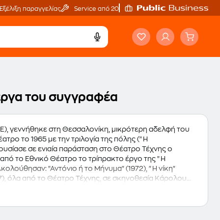
Εξέλιξη παραγγελίας
Service από 20'
 έργα του συγγραφέα
ΒΕ), γεννήθηκε στη Θεσσαλονίκη, μικρότερη αδελφή του
τρο το 1965 με την τριλογία της πόλης ("Η
ρουσίασε σε ενιαία παράσταση στο Θέατρο Τέχνης ο
από το Εθνικό Θέατρο το τρίπρακτο έργο της "Η
κολούθησαν: "Αντόνιο ή το Μήνυμα" (1972), "Η νίκη"
987), όλα από το Θέατρο Τέχνης, σε σκηνοθεσία Κάρολου
ζάκου παρουσίασε το έργο "Διαμάντια και μπλουζ", σε
ε Το "Ταξίδι μακριά" από το Θέατρο Τέχνης, σε
ρακτο "Ο ουρανός κατακόκκινος" από το Εθνικό Θέατρο,
γο "Σ' εσάς που με ακούτε" από τη Νέα Σκηνή, σε