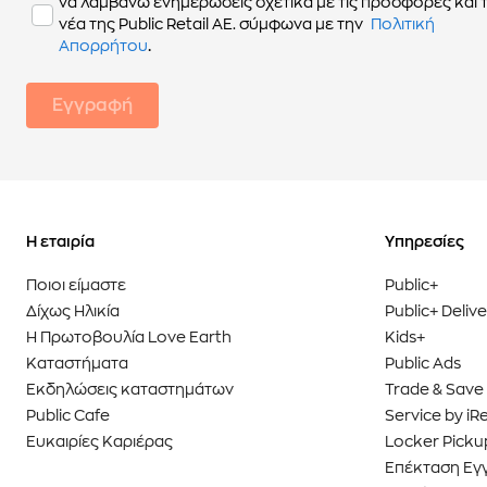
να λαμβάνω ενημερώσεις σχετικά με τις προσφορές και 
νέα της Public Retail AE. σύμφωνα με την
Πολιτική
.
Απορρήτου
Εγγραφή
Η εταιρία
Υπηρεσίες
Ποιοι είμαστε
Public+
Δίχως Ηλικία
Public+ Deliv
Η Πρωτοβουλία Love Earth
Kids+
Καταστήματα
Public Ads
Εκδηλώσεις καταστημάτων
Trade & Save
Public Cafe
Service by iR
Ευκαιρίες Καριέρας
Locker Picku
Επέκταση Εγ