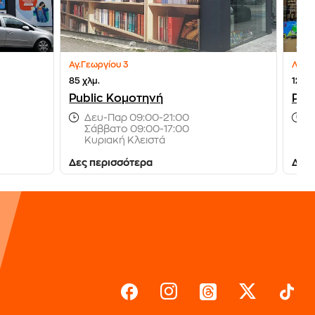
Αγ.Γεωργίου 3
Λεωφ
85 χλμ.
123 χ
Public Κομοτηνή
Pub
Δευ-Παρ 09:00-21:00
Δ
Σάββατο 09:00-17:00
Σ
Κυριακή Κλειστά
Κ
Δες περισσότερα
Δες 