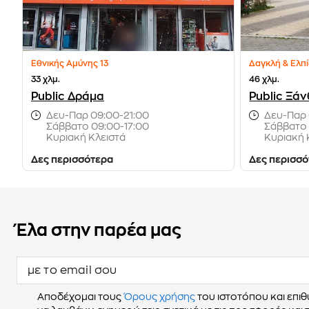
Εθνικής Αμύνης 13
Δαγκλή & Ελπ
33 χλμ.
46 χλμ.
Public Δράμα
Public Ξά
Δευ-Παρ 09:00-21:00
Δευ-Παρ 
Σάββατο 09:00-17:00
Σάββατο 
Κυριακή Κλειστά
Κυριακή 
Δες περισσότερα
Δες περισσ
Έλα στην παρέα μας
με το email σου
Αποδέχομαι τους
Όρους χρήσης
του ιστοτόπου και επι