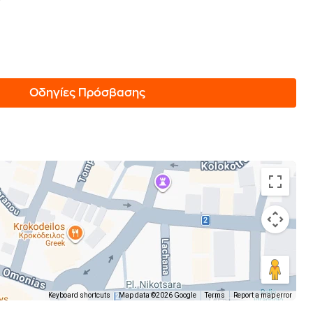
Οδηγίες Πρόσβασης
Keyboard shortcuts
Map data ©2026 Google
Terms
Report a map error