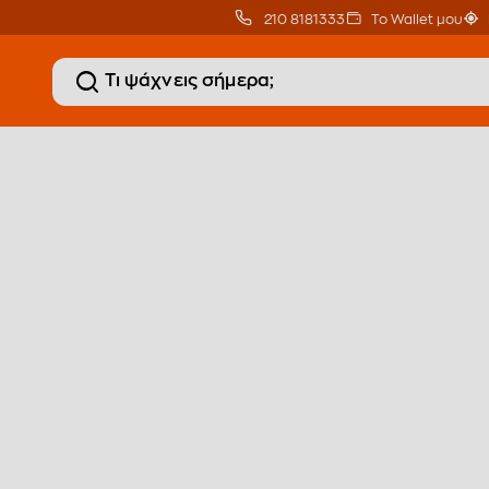
210 8181333
Το Wallet μου