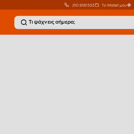
210 8181333
Το Wallet μου