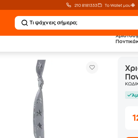
210 8181333
Το Wallet μου
Xριστουγ
Ποντικάκ
τουγεννιάτικο Διακοσμητικό Ποντικάκια Κεραμικά 2 Τμχ
Xρι
Πον
ΚΩΔΙ
Άμ
1