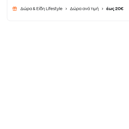
Δώρα & Είδη Lifestyle
Δώρα ανά τιμή
έως 20€