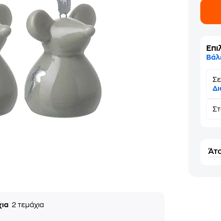
Επι
Βάλ
Σε
Δι
Σ
Άτο
χια
2 τεμάχια