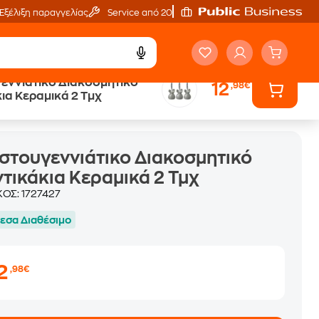
Εξέλιξη παραγγελίας
Service από 20'
εννιάτικο Διακοσμητικό
12
,98€
ια Κεραμικά 2 Τμχ
στουγεννιάτικο Διακοσμητικό
τικάκια Κεραμικά 2 Τμχ
ΚΟΣ:
1727427
εσα Διαθέσιμο
2
,98€