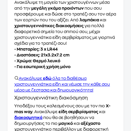
Ανακάλυψε τη μαγεία των χριστουγέννων μέσα
από την
μεγάλη γκάμα προιόντων
που σου
προσφέρουμε και δώσε στο τραπέζι σου τον αέρα
των εορτών που του αξίζει. Από
λαμπάκια
και
χριστουγεννιάτικες διακοσμήσεις
για πολλά
διαφορετικά σημεία του σπιτιού σου, μέχρι
χριστουγεννιάτικα είδη σερβιρίσματος με γιορτινά
σχέδια για το τραπέζι σου!
•
Μπαταρίες: 3 x LR44
•
Διαστάσεις: 21x3.2x7.2 cm
•
Χρώμα: Θερμό λευκό
•
Για εσωτερική χρήση μόνο
Ανακάλυψε
εδώ
όλα τα διαθέσιμα
χριστουγεννιάτικα είδη και γέμισε την κάθε σου
μέρα με ζεστασια και δημιουργικότητα!
Χριστουγεννιάτικη διακόσμηση
Υποδέξου τους καλεσμένους σου με τον πιο
X-
mas way
. Ανακάλυψε
είδη σερβιρίσματος
και
διακοσμητικά
που θα σε βοηθήσουν να
δημιουργήσεις το πιο
μαγικό
και
αξέχαστο
χριστουγεννιάτικο περιβάλλον με διαφορετική