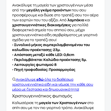
Ανακάλυψε τη μαγεία των χριστουγέννων μέσα
από την
μεγάλη γκάμα προιόντων
που σου
προσφέρουμε και δώσε στο τραπέζι σου τον αέρα
των εορτών που του αξίζει. Από
λαμπάκια
και
χριστουγεννιάτικες διακοσμήσεις
για πολλά
διαφορετικά σημεία του σπιτιού σου, μέχρι
χριστουγεννιάτικα είδη σερβιρίσματος με γιορτινά
σχέδια για το τραπέζι σου!
•
Συνολικό μήκος συμπεριλαμβανομένου του
καλωδίου προέκτασης: 23μ.
•
Απόσταση μεταξύ κάθε LED: 0,6cm
•
Περιλαμβάνεται: Καλώδιο προέκτασης 5μ.
•
Λειτουργίες φωτισμού 8
•
Πηγή τροφοδοσίας: Προσαρμογέας
Ανακάλυψε
εδώ
όλα τα διαθέσιμα
χριστουγεννιάτικα είδη και γέμισε την κάθε σου
μέρα με ζεστασια και δημιουργικότητα!
Χριστουγεννιάτικος φωτισμός
Καλωσόρισε τη
μαγεία των Χριστουγέννων
στο
σπίτι σου με τον πιο γιορτινό τρόπο. Ανακάλυψε