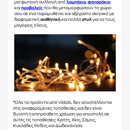
μια φωτεινή συλλογή από
λαμπάκια
,
φαναράκια
και
προβολείς
που θα μεταμορφώσουν το χώρο
σου σε ένα παραμυθένιο και αξέχαστο σκηνικό με
διαφορετική
αισθητική
και πολλά
στυλ
για να τους
μαγέψεις όλους.
*Όλα τα προϊόντα από VidaXL δεν αποστέλλονται
στις αναφερόμενες τοποθεσίες και δεν είναι
δυνατή η επιπρόσθετη χρέωση για αποστολή σε
αυτές τις τοποθεσίες: Κρήτη, Χίος, Σάμος,
Κυκλάδες Ρόδος και Δωδεκάνησα.