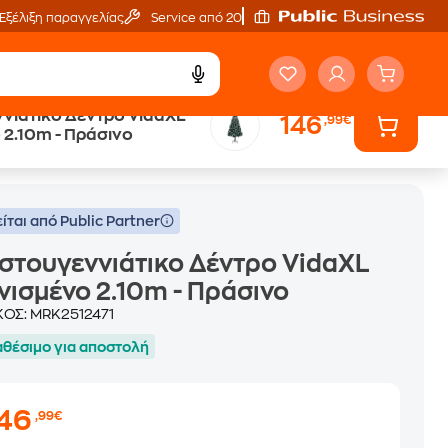
Εξέλιξη παραγγελίας
Service από 20'
νιάτικο Δέντρο VidaXL
146
,99€
 2.10m - Πράσινο
ίται από Public Partner
στουγεννιάτικο Δέντρο VidaXL
νισμένο 2.10m - Πράσινο
ΚΟΣ:
MRK2512471
αθέσιμο για αποστολή
146
,99€