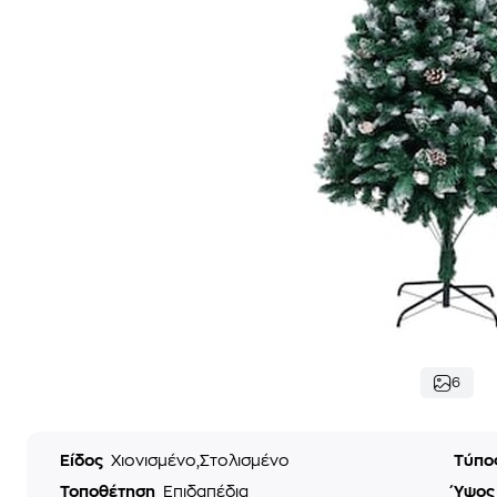
6
Είδος
Χιονισμένο,Στολισμένο
Τύπο
Τοποθέτηση
Επιδαπέδια
Ύψο