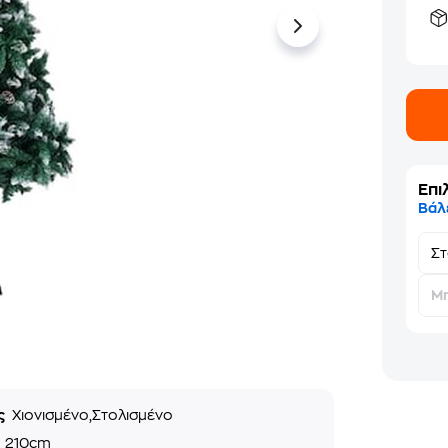
Επι
Βάλ
Σ
Μη
ς
Χιονισμένο,Στολισμένο
ς
210cm