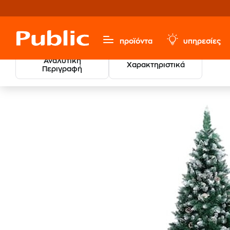
προϊόντα
υπηρεσίες
Αναλυτική
Χαρακτηριστικά
Περιγραφή
Χριστ
Χριστουγεννιάτικα
Χριστουγεννιάτικα Δέντρα