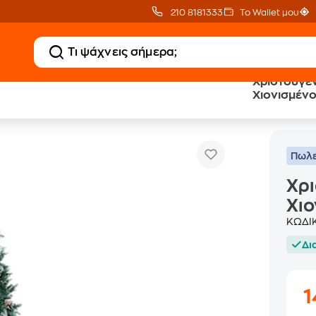
210 8181333
Το Wallet μου
Χριστουγεν
Χιονισμένο
ουγεννιάτικο Δέντρο VidaXL Χιονισμένο 2.10m - Πράσινο
Πωλε
Χρι
Χιο
ΚΩΔΙ
Δι