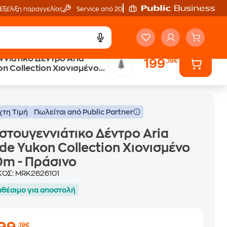
Εξέλιξη παραγγελίας
Service από 20'
ννιάτικο Δέντρο Aria
199
,19€
n Collection Χιονισμένο
ινο
άσινο
χτη Τιμή
Πωλείται από Public Partner
στουγεννιάτικο Δέντρο Aria
de Yukon Collection Χιονισμένο
0m - Πράσινο
ΚΟΣ:
MRK2626101
αθέσιμο για αποστολή
,19€