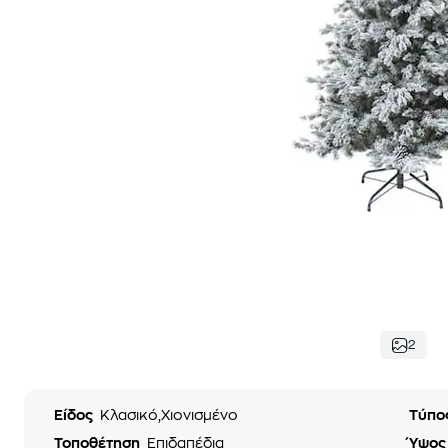
2
Είδος
Κλασικό,Χιονισμένο
Τύπο
Τοποθέτηση
Επιδαπέδια
Ύψο