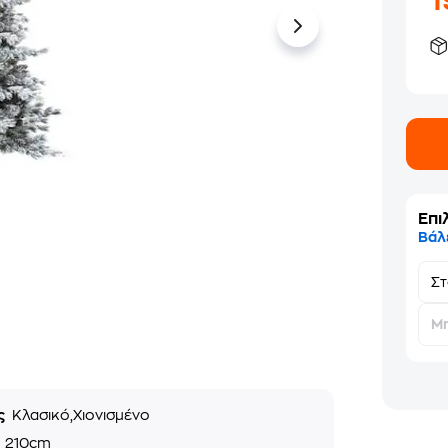
Επι
Βάλ
Σ
Μη
ς
Κλασικό,Χιονισμένο
ς
210cm