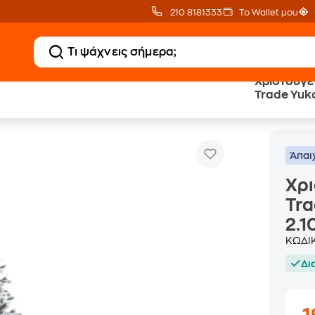
210 8181333
Το Wallet μου
Χριστουγε
Trade Yuko
ουγεννιάτικο Δέντρο Aria Trade Yukon Collection Χιονισμένο 2.10m - Πράσ
2.10m - Πρ
Άπαι
Χρι
Tra
2.1
ΚΩΔΙ
Δι