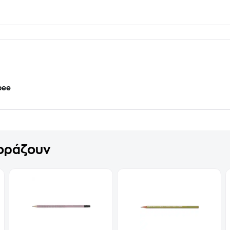
bee
γοράζουν