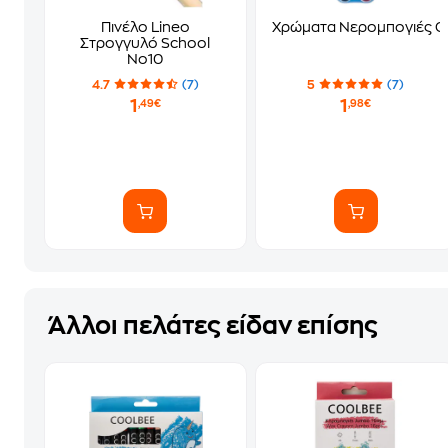
Πινέλο Lineo
Χρώματα Νερομπογιές Ca
Στρογγυλό School
No10
4.7
(7)
5
(7)
1
1
,49€
,98€
Άλλοι πελάτες είδαν επίσης