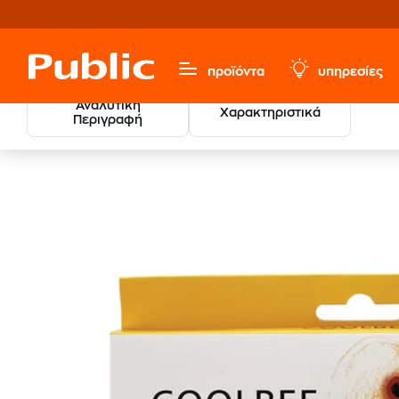
προϊόντα
υπηρεσίες
Αναλυτική
Χαρακτηριστικά
Περιγραφή
Χαρτικά & Γραφική Ύλη
Ζωγραφική
Κηρομπογιές - 