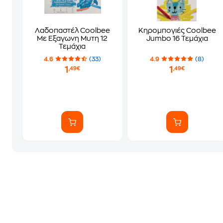
Λαδοπαστέλ Coolbee
Κηρομπογιές Coolbee
Με Εξαγωνη Μυτη 12
Jumbo 16 Τεμάχια
Τεμάχια
4.6
(33)
4.9
(8)
1
1
,49€
,49€