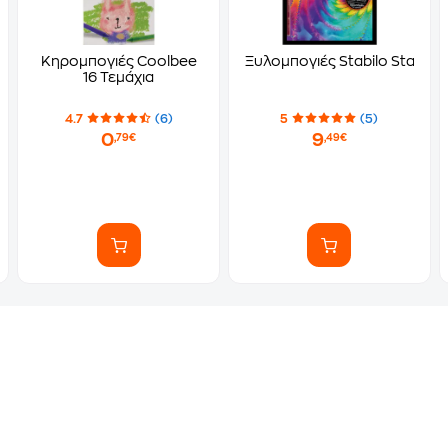
Κηρομπογιές Coolbee
Ξυλομπογιές Stabilo Stabilo
16 Τεμάχια
4.7
(6)
5
(5)
0
9
,79€
,49€