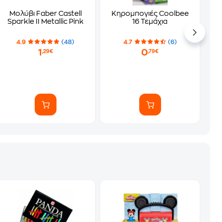
Μολύβι Faber Castell
Κηρομπογιές Coolbee
Sparkle ΙΙ Metallic Pink
16 Τεμάχια
4.9
(48)
4.7
(6)
1
0
,29€
,79€