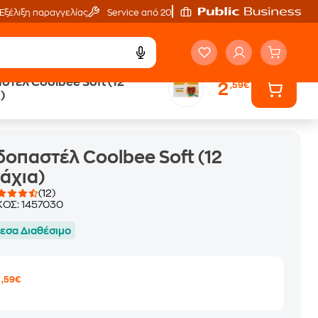
Εξέλιξη παραγγελίας
Service από 20'
τέλ Coolbee Soft (12
2
,59€
)
οπαστέλ Coolbee Soft (12
άχια)
(12)
ΚΟΣ:
1457030
εσα Διαθέσιμο
2
,59€