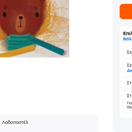
Επι
Βάλ
Σ
Σε
Δι
Σ
Στ
Γι
Θε
ς
Λαδοπαστέλ