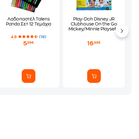
 Ακουαρέλας 1624 24 Τεμάχια
Λαδοπαστέλ Talens
Play-Doh Disney JR
Panda Σετ 12 Τεμάχια
Clubhouse On the Go
Mickey/Minnie Playset -
Τυχαία Επιλογή
4.6
(19)
5
16
,99€
,99€