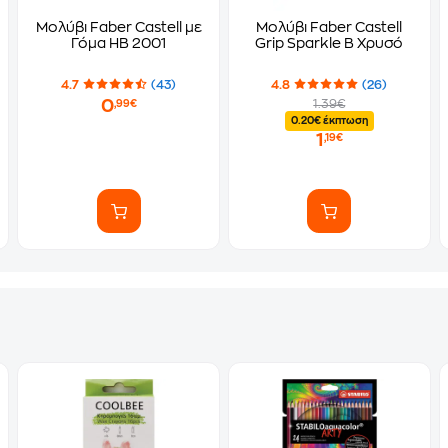
rioca 12 Τεμάχια
Μολύβι Faber Castell με
Μολύβι Faber Castell
Γόμα HB 2001
Grip Sparkle B Χρυσό
4.7
(43)
4.8
(26)
0
1.39€
,99€
0.20€ έκπτωση
1
,19€