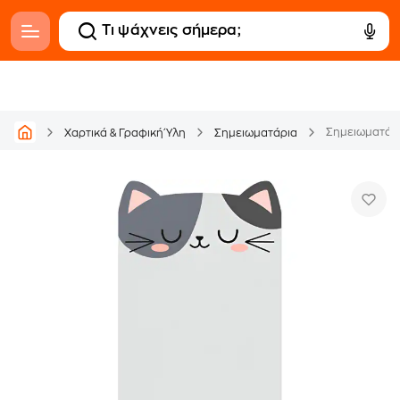
Σημειωματάριο
Χαρτικά & Γραφική Ύλη
Σημειωματάρια