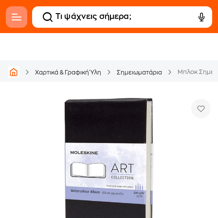
Μπλοκ Σημει
Χαρτικά & Γραφική Ύλη
Σημειωματάρια