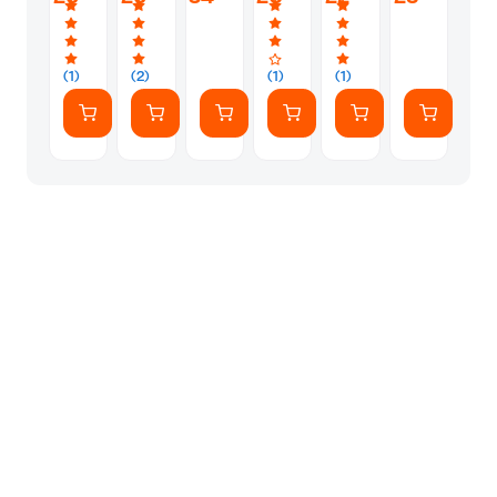
-
Watercolor
(1
Φύλλων
Large
Μαύρο
Τεμάχιο)
-
Large
(1)
(2)
(1)
(1)