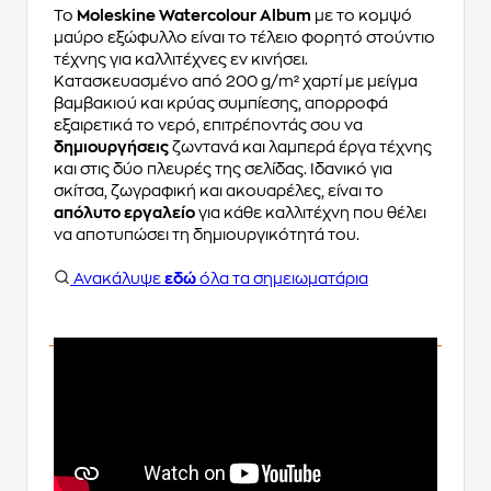
Το
Moleskine Watercolour Album
με το κομψό
μαύρο εξώφυλλο είναι το τέλειο φορητό στούντιο
τέχνης για καλλιτέχνες εν κινήσει.
Κατασκευασμένο από 200 g/m² χαρτί με μείγμα
βαμβακιού και κρύας συμπίεσης, απορροφά
εξαιρετικά το νερό, επιτρέποντάς σου να
δημιουργήσεις
ζωντανά και λαμπερά έργα τέχνης
και στις δύο πλευρές της σελίδας. Ιδανικό για
σκίτσα, ζωγραφική και ακουαρέλες, είναι το
απόλυτο εργαλείο
για κάθε καλλιτέχνη που θέλει
να αποτυπώσει τη δημιουργικότητά του.
Ανακάλυψε
εδώ
όλα τα σημειωματάρια