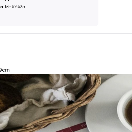
μο
Με Κόλλα
29cm