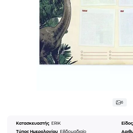
6
Κατασκευαστής
ERIK
Είδο
Τύπος Ημερολογίου
Εβδομαδιαίο
Αριθ