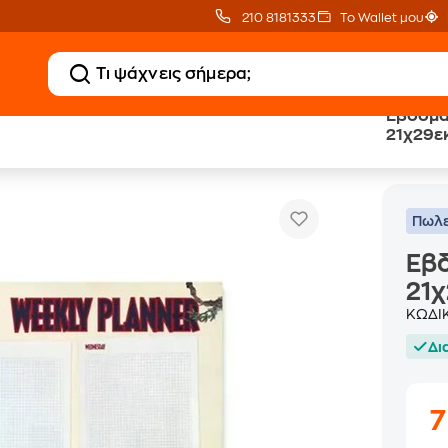
210 8181333
Το Wallet μου
Εβδομα
21χ29εκ
Εβδομαδιαίο Πλάνο Μπλοκ A4 21χ29εκ Jurassic Park
όγια
Πωλε
Εβ
21χ
ΚΩΔΙ
Δι