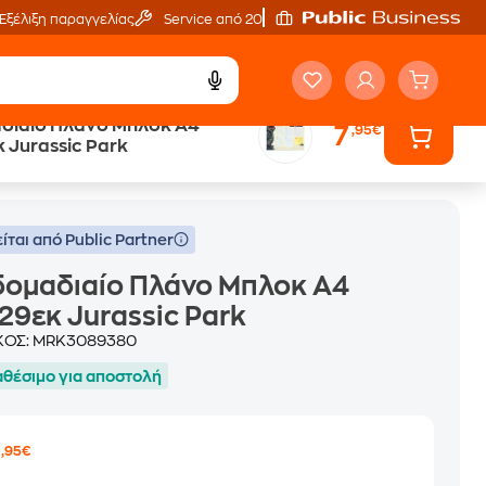
Εξέλιξη παραγγελίας
Service από 20'
διαίο Πλάνο Μπλοκ A4
7
,95€
 Jurassic Park
ίται από Public Partner
δομαδιαίο Πλάνο Μπλοκ A4
29εκ Jurassic Park
ΚΟΣ:
MRK3089380
αθέσιμο για αποστολή
7
,95€