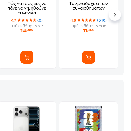
Πώς να τους λες να
Το ξενοδοχείο των
πάνε να γ*μηθούνε
συναισθημάτων
ευγενικά
4.7
(6)
4.8
(346)
Τιμή εκδότη: 16.61€
Τιμή εκδότη: 15.50€
14
11
,99€
,40€