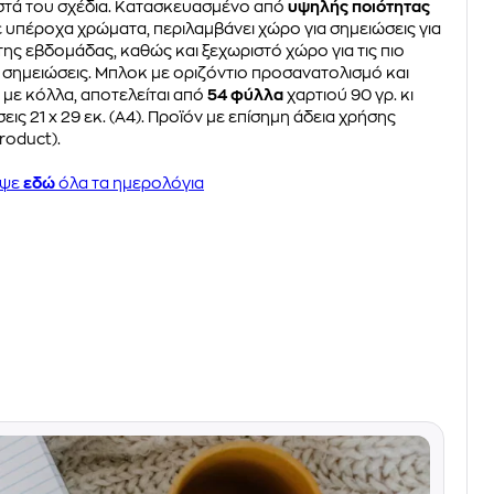
στά του σχέδια. Κατασκευασμένο από
υψηλής ποιότητας
ε υπέροχα χρώματα, περιλαμβάνει χώρο για σημειώσεις για
της εβδομάδας, καθώς και ξεχωριστό χώρο για τις πιο
 σημειώσεις. Μπλοκ με οριζόντιο προσανατολισμό και
 με κόλλα, αποτελείται από
54 φύλλα
χαρτιού 90 γρ. κι
σεις 21 x 29 εκ. (Α4). Προϊόν με επίσημη άδεια χρήσης
roduct).
υψε
εδώ
όλα τα ημερολόγια