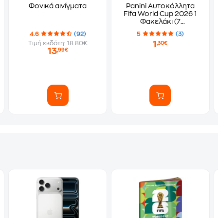
Φονικά αινίγματα
Panini Αυτοκόλλητα
Fifa World Cup 2026 1
Φακελάκι (7
Αυτοκόλλητα)
4.6
(92)
5
(3)
1
Τιμή εκδότη: 18.80€
,30€
13
,99€