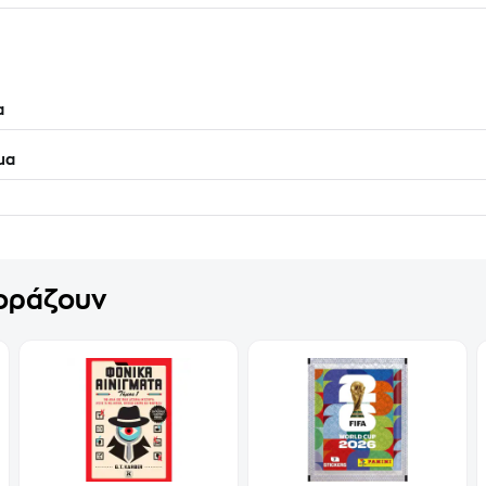
α
μα
γοράζουν