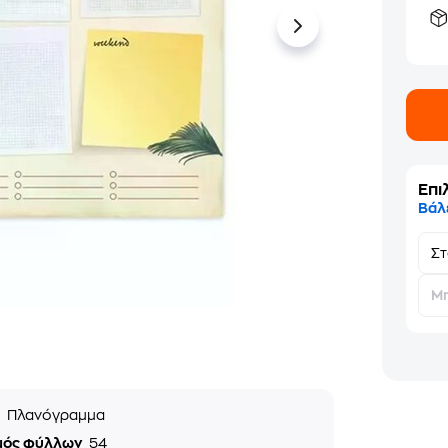
Επι
Βάλ
Σ
Μη
ς
Πλανόγραμμα
μός φύλλων
54