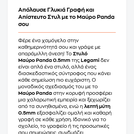
Απόλαυσε Γλυκιά Γραφή και
Απίστευτο Στυλ με το Μαύρο Panda
σου
Φέρε ένα χαμόγελο στην
καθημερινότητά σου και γράψε με
απαράμιλλη άνεση! Το
Στυλό
Μαύρο Panda 0.5mm
της
Legami
δεν
είναι απλά ένα στυλό, αλλά ένας
διασκεδαστικός σύντροφος που κάνει
κάθε σημείωση πιο ευχάριστη. Ο
μοναδικός σχεδιασμός του με το
Μαύρο Panda
στην κορυφή προσφέρει
μια χαλαρωτική εμπειρία και ξεχωρίζει
από τα συνηθισμένα, ενώ η
λεπτή μύτη
0.5mm
εξασφαλίζει ομαλή και καθαρή
γραφή σε κάθε χρήση. Ιδανικό για το
σχολείο, το γραφείο ή τις προσωπικές
σου σημειώσεις, συνδυάζει