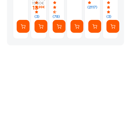
-
-
Album
Silver
1
15.50€
PS5
Silver
Φακελάκι
13
(2117)
,99€
(7
Αυτοκόλλητ
(3)
(78)
(3)