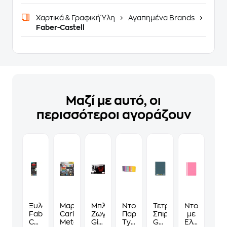
Χαρτικά & Γραφική Ύλη
Αγαπημένα Brands
Faber-Castell
Μαζί με αυτό, οι
περισσότεροι αγοράζουν
Ξυλομπογιές
Μαρκαδόροι
Μπλοκ
Ντοσιέ
Τετράδιο
Ντοσιέ
Faber-
Carioca
Ζωγραφικής
Παρουσίασης
Σπιράλ
με
Castell
Metal Fine Tip 8 Τεμάχια
Gim
Typotrust
GLOBUS
Έλασμα