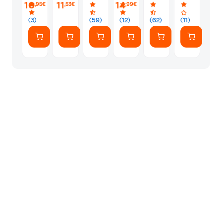
Bic
10m
10
11
14
,95€
,53€
,99€
5mm
x
(3)
(59)
(12)
(62)
(11)
6m