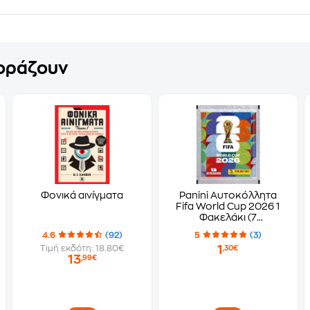
γοράζουν
Φονικά αινίγματα
Panini Αυτοκόλλητα
Fifa World Cup 2026 1
Φακελάκι (7
Αυτοκόλλητα)
4.6
(92)
5
(3)
1
Τιμή εκδότη: 18.80€
,30€
13
,99€