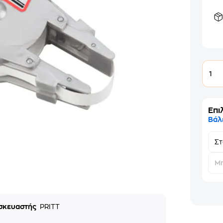
1
Επι
Βάλ
Σ
Μη
σκευαστής
PRITT