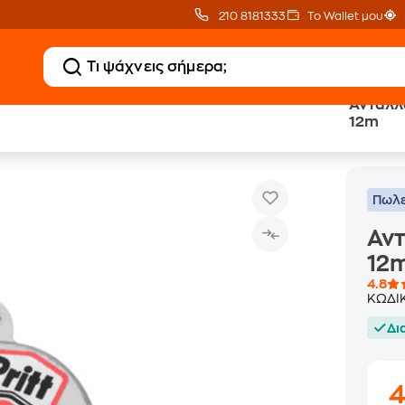
210 8181333
Το Wallet μου
Ανταλλα
12m
Ανταλλακτικό Ταινίας Pritt 6mm x 12m
Πωλε
Αντ
12
4.8
ΚΩΔΙ
Δι