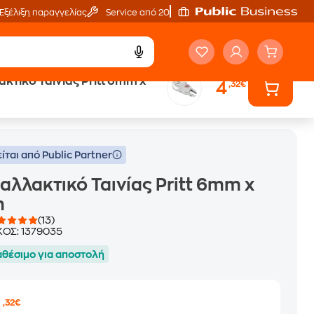
Εξέλιξη παραγγελίας
Service από 20'
κτικό Ταινίας Pritt 6mm x
4
,32€
ίται από Public Partner
αλλακτικό Ταινίας Pritt 6mm x
m
(13)
ΚΟΣ:
1379035
αθέσιμο για αποστολή
4
,32€