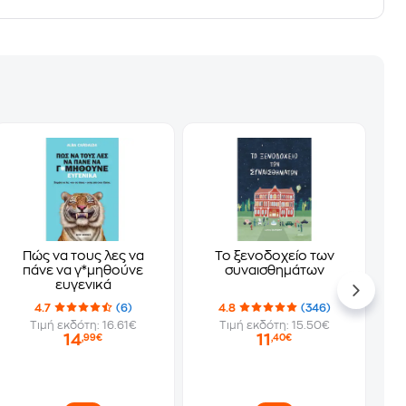
Πώς να τους λες να
Το ξενοδοχείο των
πάνε να γ*μηθούνε
συναισθημάτων
ευγενικά
4.7
(6)
4.8
(346)
Τιμή εκδότη: 16.61€
Τιμή εκδότη: 15.50€
14
11
,99€
,40€