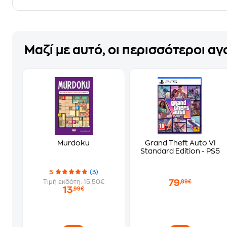
Μαζί με αυτό, οι περισσότεροι α
Murdoku
Grand Theft Auto VI
Standard Edition - PS5
5
(3)
79
Τιμή εκδότη: 15.50€
,89€
13
,99€