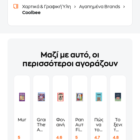
Χαρτικά & Γραφική Ύλη
Αγαπημένα Brands
Coolbee
Μαζί με αυτό, οι
περισσότεροι αγοράζουν
Murdoku
Grand
Φονικά
Panini
Πώς
Το
Theft
αινίγματα
Αυτοκόλλητα
να
ξενοδοχείο
Auto
Fifa
τους
των
VI
World
λες
συναισθημ
5
4.6
5
4.7
4.8
Standard
Cup
να