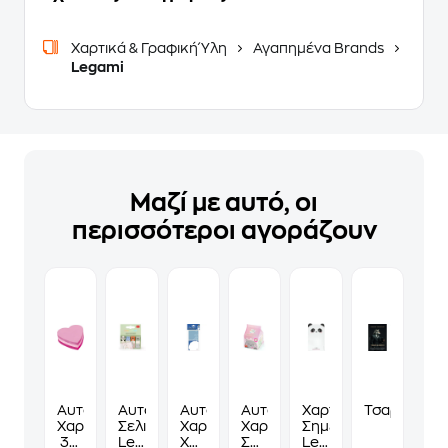
Χαρτικά & Γραφική Ύλη
Αγαπημένα Brands
Legami
Μαζί με αυτό, οι
περισσότεροι αγοράζουν
Αυτοκόλλητα
Αυτοκόλλητοι
Αυτοκόλλητα
Αυτοκόλλητα
Χαρτάκια
Τσαρλατάνο
Χαρτάκια
Σελιδοδείκτες
Χαρτάκια
Χαρτάκια
Σημειώσεων
3M
Legami
Χάρτινη
Σημειώσεων
Legami