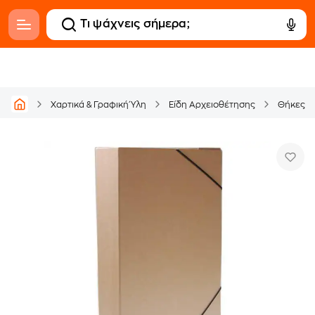
Χαρτικά & Γραφική Ύλη
Είδη Αρχειοθέτησης
Θήκες Ε