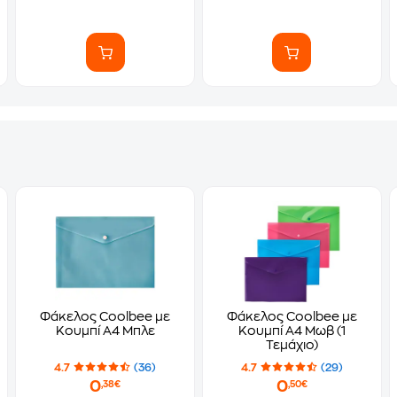
Φάκελος Coolbee με
Φάκελος Coolbee με
r 4
Κουμπί Α4 Μπλε
Κουμπί Α4 Μωβ (1
Τεμάχιο)
4.7
(36)
4.7
(29)
0
0
,38€
,50€