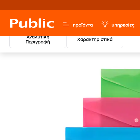
προϊόντα
υπηρεσίες
Αναλυτική
Χαρακτηριστικά
Περιγραφή
Χαρτικά & Γραφική Ύλη
Είδη Αρχειοθέτησης
Φάκελο