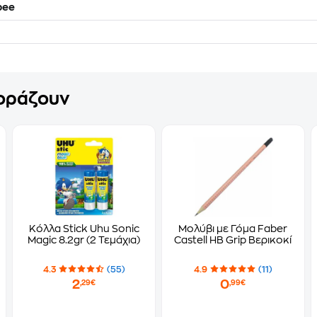
bee
γοράζουν
Κόλλα Stick Uhu Sonic
Μολύβι με Γόμα Faber
Magic 8.2gr (2 Τεμάχια)
Castell HB Grip Βερικοκί
4.3
(55)
4.9
(11)
2
0
,29€
,99€