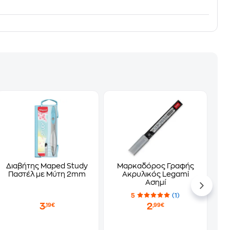
Διαβήτης Maped Study
Μαρκαδόρος Γραφής
Παστέλ με Μύτη 2mm
Ακρυλικός Legami
Ασημί
5
(1)
3
2
,19€
,99€