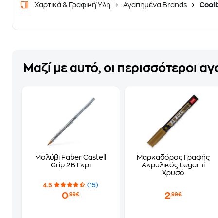
Χαρτικά & Γραφική Ύλη
Αγαπημένα Brands
Cool
Μαζί με αυτό, οι περισσότεροι α
Μολύβι Faber Castell
Μαρκαδόρος Γραφής
Grip 2Β Γκρι
Ακρυλικός Legami
Χρυσό
4.5
(15)
0
2
,99€
,99€