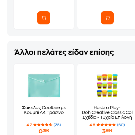
Άλλοι πελάτες είδαν επίσης
Φάκελος Coolbee με
Hasbro Play-
Κουμπί Α4 Πράσινο
Doh Creative Classic Colo
Σχέδια - Τυχαία Επιλογή
4.7
(35)
4.8
(60)
0
3
,38€
,99€