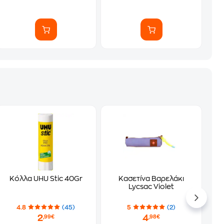
Κόλλα UHU Stic 40Gr
Κασετίνα Βαρελάκι
Lycsac Violet
4.8
(45)
5
(2)
2
4
,99€
,98€