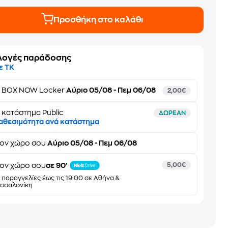
Προσθήκη στο καλάθι
λογές παράδοσης
ε ΤΚ
ε
BOX NOW Locker
Αύριο 05/08 - Πεμ 06/08
2,00€
 κατάστημα Public
ΔΩΡΕΑΝ
αθεσιμότητα ανά κατάστημα
τον
χώρο σου
Αύριο 05/08 - Πεμ 06/08
ον χώρο σου
σε 90'
5,00€
α παραγγελίες έως τις 19:00 σε Αθήνα &
σσαλονίκη