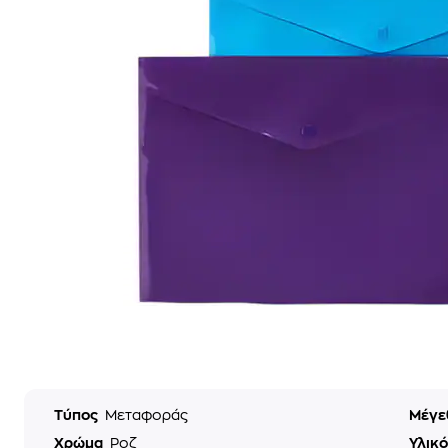
Τύπος
Μεταφοράς
Μέγε
Χρώμα
Ροζ
Υλικ