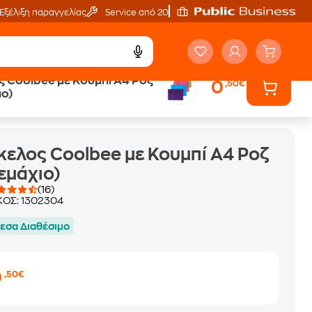
Εξέλιξη παραγγελίας
Service από 20'
 Coolbee με Κουμπί Α4 Ροζ
0
,50€
ιο)
ελος Coolbee με Κουμπί Α4 Ροζ
Τεμάχιο)
(16)
ΚΟΣ:
1302304
εσα Διαθέσιμο
0
,50€