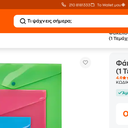
210 8181333
Το Wallet μου
Φάκελος
(1 Τεμάχ
Φάκελος Coolbee με Κουμπί Α4 Ροζ (1 Τεμάχιο)
ι Μεταφοράς
Φάκ
(1 
4.6
ΚΩΔΙ
Άμ