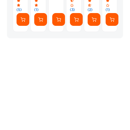
45mm
Μπαταρία
XF
+
Grey
F3.5-
για
16-
Θήκη
(5)
(1)
(3)
(2)
(1)
5.6
Drone
50mm
φόρτισης
OIS
-
PZ -
Μαύρο
Ασημί