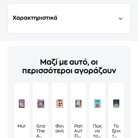
Χαρακτηριστικά
Μαζί με αυτό, οι
περισσότεροι αγοράζουν
Murdoku
Grand
Φονικά
Panini
Πώς
Το
Theft
αινίγματα
Αυτοκόλλητα
να
ξενοδοχείο
Auto
Fifa
τους
των