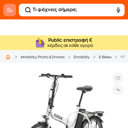
Public επιστροφή €
κέρδος σε κάθε αγορά
Ηλεκ
eMobility, Photo & Drones
Emobility
E-Bikes