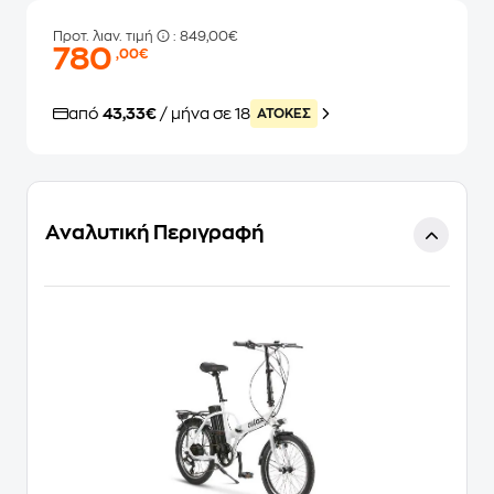
Προτ. λιαν. τιμή
: 849,00€
780
,00€
από
43,33€
/ μήνα σε 18
ATOKEΣ
Αναλυτική Περιγραφή