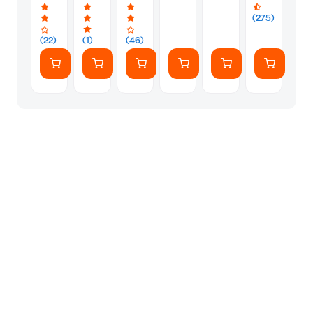
Σταθερή
Slim
Κλίση
65"
65"
65"
37"
WMN-
32"
VG-
VG-
VG-
(275)
-
B16FB/XC
-
SCFH65BWBXC
SCFH65WTBXC
SCFA65BW
80"
με
65"
-
-
-
(22)
(1)
(46)
έως
Βραχίονα
έως
Brown
White
Καφέ
45
58"-
35
kg
75"
kg
έως
40
kg