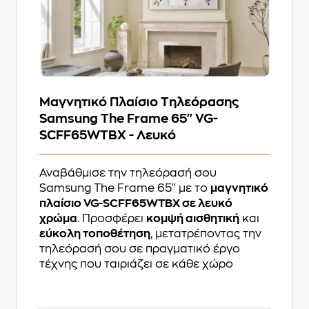
Μαγνητικό Πλαίσιο Τηλεόρασης
Samsung The Frame 65'' VG-
SCFF65WTBX - Λευκό
Αναβάθμισε την τηλεόρασή σου
Samsung The Frame 65'' με το
μαγνητικό
πλαίσιο VG-SCFF65WTBX σε λευκό
χρώμα
. Προσφέρει
κομψή αισθητική
και
εύκολη τοποθέτηση
, μετατρέποντας την
τηλεόρασή σου σε πραγματικό έργο
τέχνης που ταιριάζει σε κάθε χώρο