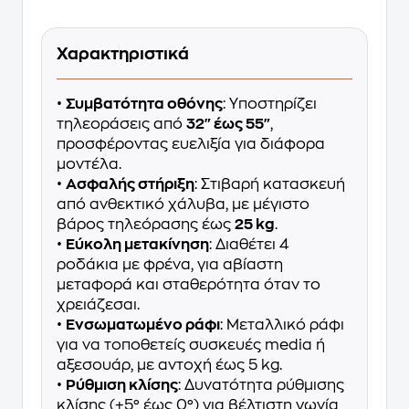
Χαρακτηριστικά
•
Συμβατότητα οθόνης
: Υποστηρίζει
τηλεοράσεις από
32" έως 55"
,
προσφέροντας ευελιξία για διάφορα
μοντέλα.
•
Ασφαλής στήριξη
: Στιβαρή κατασκευή
από ανθεκτικό χάλυβα, με μέγιστο
βάρος τηλεόρασης έως
25 kg
.
•
Εύκολη μετακίνηση
: Διαθέτει 4
ροδάκια με φρένα, για αβίαστη
μεταφορά και σταθερότητα όταν το
χρειάζεσαι.
•
Ενσωματωμένο ράφι
: Μεταλλικό ράφι
για να τοποθετείς συσκευές media ή
αξεσουάρ, με αντοχή έως 5 kg.
•
Ρύθμιση κλίσης
: Δυνατότητα ρύθμισης
κλίσης (+5° έως 0°) για βέλτιστη γωνία