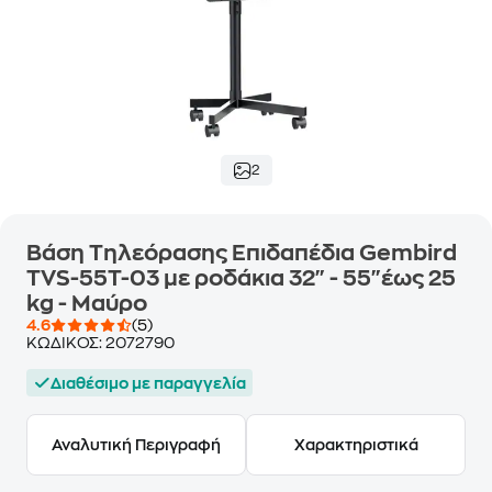
2
Βάση Τηλεόρασης Επιδαπέδια Gembird
TVS-55T-03 με ροδάκια 32" - 55"έως 25
kg - Μαύρο
4.6
(5)
ΚΩΔΙΚΟΣ:
2072790
Διαθέσιμο με παραγγελία
Αναλυτική Περιγραφή
Χαρακτηριστικά