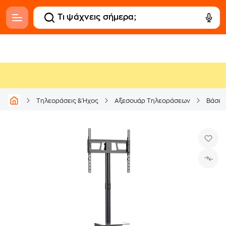
Τηλεοράσεις & Ήχος
Αξεσουάρ Τηλεοράσεων
Βάσει