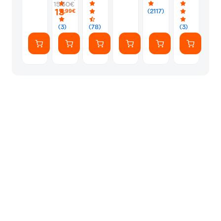
-
-
Album
Silver
1
15.50€
PS5
Silver
Φακελάκι
13
(2117)
,99€
(7
Αυτοκόλλητ
(3)
(78)
(3)