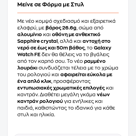
Μείνε σε Φόρμα με Στυλ
Με νέο κομψό σχεδιασμό και εξαιρετικά
ελαφρύ, με
βάρος 26.6g
, σώμα από
αλουμίνιο
και
οθόνη με ανθεκτικό
Sapphire crystal
, αλλά και
αντοχή στο
νερό σε έως και 50m βάθος
, το
Galaxy
Watch FE
δεν θα θέλεις να το βγάλεις
από τον καρπό σου. Το νέο
ραμμένο
λουράκι
συνδυάζεται τέλεια με το χρώμα
του ρολογιού και
αφαιρείται εύκολα με
ένα απλό κλικ
, προσφέροντας
εντυπωσιακές χρωματικές επιλογές
και
καντράν. Διαθέτει μεγάλη γκάμα
νέων
καντράν ρολογιού
για ενήλικες και
παιδιά, καθιστώντας το ιδανικό για κάθε
στυλ και ηλικία.