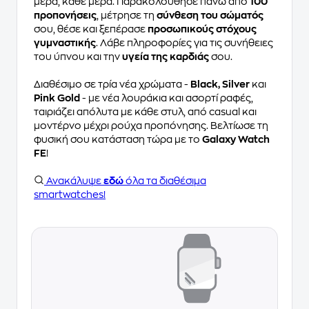
μέρα, κάθε μέρα. Παρακολούθησε πάνω από
100
προπονήσεις
, μέτρησε τη
σύνθεση του σώματός
σου, θέσε και ξεπέρασε
προσωπικούς στόχους
γυμναστικής
. Λάβε πληροφορίες για τις συνήθειες
του ύπνου και την
υγεία της καρδιάς
σου.
Διαθέσιμο σε τρία νέα χρώματα -
Black, Silver
και
Pink Gold
- με νέα λουράκια και ασορτί ραφές,
ταιριάζει απόλυτα με κάθε στυλ, από casual και
μοντέρνο μέχρι ρούχα προπόνησης. Βελτίωσε τη
φυσική σου κατάσταση τώρα με το
Galaxy Watch
FE
!
Ανακάλυψε
εδώ
όλα τα διαθέσιμα
smartwatches!