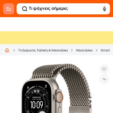
Τηλεφωνία, Tablets & Wearables
Wearables
Smartw