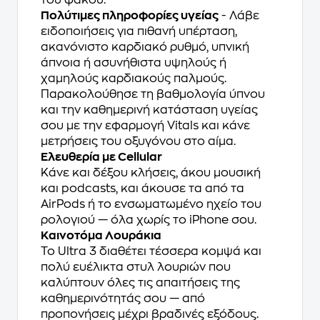
του φακού.
Πολύτιμες πληροφορίες υγείας
- Λάβε
ειδοποιήσεις για πιθανή υπέρταση,
ακανόνιστο καρδιακό ρυθμό, υπνική
άπνοια ή ασυνήθιστα υψηλούς ή
χαμηλούς καρδιακούς παλμούς.
Παρακολούθησε τη βαθμολογία ύπνου
και την καθημερινή κατάσταση υγείας
σου με την εφαρμογή Vitals και κάνε
μετρήσεις του οξυγόνου στο αίμα.
Ελευθερία με Cellular
Κάνε και δέξου κλήσεις, άκου μουσική
και podcasts, και άκουσε τα από τα
AirPods ή το ενσωματωμένο ηχείο του
ρολογιού — όλα χωρίς το iPhone σου.
Καινοτόμα Λουράκια
Το Ultra 3 διαθέτει τέσσερα κομψά και
πολύ ευέλικτα στυλ λουριών που
καλύπτουν όλες τις απαιτήσεις της
καθημερινότητάς σου — από
προπονήσεις μέχρι βραδινές εξόδους.