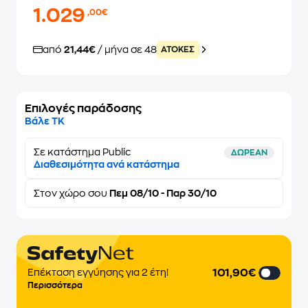
1.029
,00€
από
21,44€
/ μήνα σε 48
ATOKEΣ
Επιλογές παράδοσης
Βάλε ΤΚ
Σε κατάστημα Public
ΔΩΡΕΑΝ
Διαθεσιμότητα ανά κατάστημα
Στον
χώρο σου
Πεμ 08/10 - Παρ 30/10
101,90€
Επέκταση εγγύησης για 2 έτη!
Περισσότερα