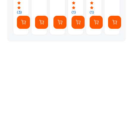
Cosmic
Case
Case
Cosmic
Case
Titanium
Orange
with
with
Orange
with
Case
Natural
Natural
Black
with
(3)
(1)
(1)
Titanium
Titanium
Titanium
Natural
Milanese
Milanese
Milanese
Milanese
Loop
Loop
Loop
Loop
- M
- S
- L
-
M/L