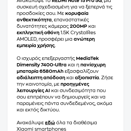
Ανακάλυψε το
REDMI Note 15 Pro 5G
, μια
συσκευή σχεδιασμένη για να ξεπερνά τις
προσδοκίες σου. Με
κορυφαία
ανθεκτικότητα
, επαναστατικές
δυνατότητες κάμερας
200MP
και
εκπληκτική οθόνη
1.5K CrystalRes
AMOLED, προσφέρει μια
ανώτερη
εμπειρία χρήσης
.
Ο ισχυρός επεξεργαστής
MediaTek
Dimensity 7400-Ultra
και η
πανίσχυρη
μπαταρία 6580mAh
εξασφαλίζουν
αδιάλειπτη απόδοση
και
αξιοπιστία
. Ζήσε
την καινοτομία, με
προηγμένες
λειτουργίες AI
και συνδεσιμότητα που
σου επιτρέπουν να δημιουργείς και να
παραμένεις πάντα συνδεδεμένος, ακόμα
και εκτός δικτύου.
Ανακάλυψε
εδώ
όλα τα διαθέσιμα
Xiaomi smartphones