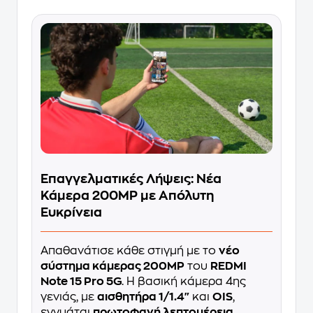
Επαγγελματικές Λήψεις: Νέα
Κάμερα 200MP με Απόλυτη
Ευκρίνεια
Απαθανάτισε κάθε στιγμή με το
νέο
σύστημα κάμερας 200MP
του
REDMI
Note 15 Pro 5G
. Η βασική κάμερα 4ης
γενιάς, με
αισθητήρα 1/1.4"
και
OIS
,
εγγυάται
πρωτοφανή λεπτομέρεια