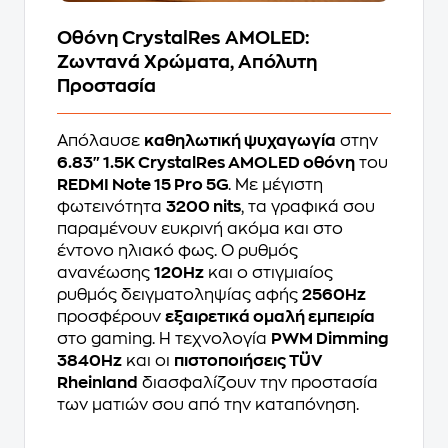
Οθόνη CrystalRes AMOLED:
Ζωντανά Χρώματα, Απόλυτη
Προστασία
Απόλαυσε
καθηλωτική ψυχαγωγία
στην
6.83" 1.5K CrystalRes AMOLED οθόνη
του
REDMI Note 15 Pro 5G
. Με μέγιστη
φωτεινότητα
3200 nits
, τα γραφικά σου
παραμένουν ευκρινή ακόμα και στο
έντονο ηλιακό φως. Ο ρυθμός
ανανέωσης
120Hz
και ο στιγμιαίος
ρυθμός δειγματοληψίας αφής
2560Hz
προσφέρουν
εξαιρετικά ομαλή εμπειρία
στο gaming. Η τεχνολογία
PWM Dimming
3840Hz
και οι
πιστοποιήσεις TÜV
Rheinland
διασφαλίζουν την προστασία
των ματιών σου από την καταπόνηση.