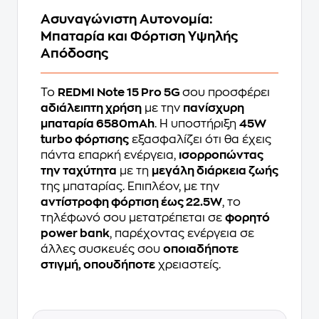
Ασυναγώνιστη Αυτονομία:
Μπαταρία και Φόρτιση Υψηλής
Απόδοσης
Το
REDMI Note 15 Pro 5G
σου προσφέρει
αδιάλειπτη χρήση
με την
πανίσχυρη
μπαταρία 6580mAh
. Η υποστήριξη
45W
turbo φόρτισης
εξασφαλίζει ότι θα έχεις
πάντα επαρκή ενέργεια,
ισορροπώντας
την ταχύτητα
με τη
μεγάλη διάρκεια ζωής
της μπαταρίας. Επιπλέον, με την
αντίστροφη φόρτιση έως 22.5W
, το
τηλέφωνό σου μετατρέπεται σε
φορητό
power bank
, παρέχοντας ενέργεια σε
άλλες συσκευές σου
οποιαδήποτε
στιγμή, οπουδήποτε
χρειαστείς.