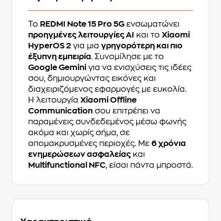
Το
REDMI Note 15 Pro 5G
ενσωματώνει
προηγμένες λειτουργίες AI
και το
Xiaomi
HyperOS 2
για μια
γρηγορότερη και πιο
έξυπνη εμπειρία
. Συνομίλησε με το
Google Gemini
για να ενισχύσεις τις ιδέες
σου, δημιουργώντας εικόνες και
διαχειριζόμενος εφαρμογές με ευκολία.
Η λειτουργία
Xiaomi Offline
Communication
σου επιτρέπει να
παραμένεις συνδεδεμένος μέσω φωνής
ακόμα και χωρίς σήμα, σε
απομακρυσμένες περιοχές. Με
6 χρόνια
ενημερώσεων ασφαλείας
και
Multifunctional NFC
, είσαι πάντα μπροστά.