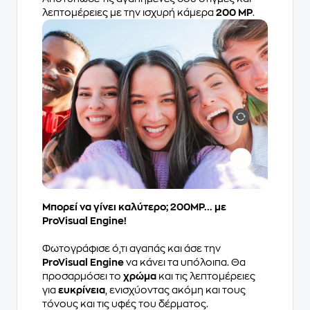
λεπτομέρειες με την ισχυρή κάμερα
200 MP
.
Μπορεί να γίνει καλύτερο; 200MP... με
ProVisual Engine!
Φωτογράφισε ό,τι αγαπάς και άσε την
ProVisual Engine
να κάνει τα υπόλοιπα. Θα
προσαρμόσει το
χρώμα
και τις λεπτομέρειες
για
ευκρίνεια
, ενισχύοντας ακόμη και τους
τόνους και τις υφές του δέρματος.