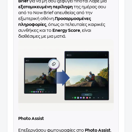
Brief
για να μη σου ξεφύγει τίποτα! Λάβε μια
εξατομικευμένη περίληψη
της ημέρας σου
από το Now Brief απευθείας από την
εξωτερική οθόνη.
Προσαρμοσμένες
πληροφορίες
, όπως οι τελευταίες καιρικές
συνθήκες και το
Energy Score
, είναι
διαθέσιμες με μια ματιά.
Photo Assist
Επεξεργάσου φωτογραφίες στο
Photo Assist
.