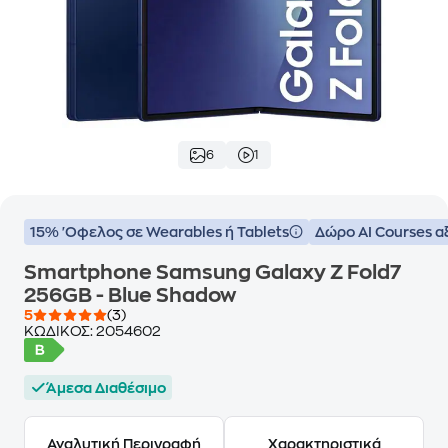
6
1
15% 'Οφελος σε Wearables ή Tablets
Δώρο ΑΙ Courses α
Smartphone Samsung Galaxy Z Fold7
256GB - Blue Shadow
5
(3)
ΚΩΔΙΚΟΣ:
2054602
Άμεσα Διαθέσιμο
Αναλυτική Περιγραφή
Χαρακτηριστικά