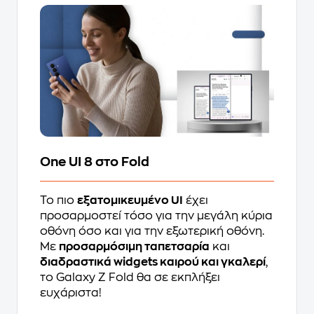
One UI 8 στο Fold
Το πιο
εξατομικευμένο UI
έχει
προσαρμοστεί τόσο για την μεγάλη κύρια
οθόνη όσο και για την εξωτερική οθόνη.
Με
προσαρμόσιμη ταπετσαρία
και
διαδραστικά widgets καιρού και γκαλερί
,
το Galaxy Z Fold θα σε εκπλήξει
ευχάριστα!