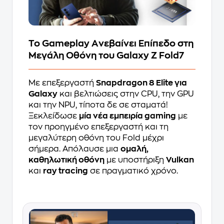
Το Gameplay Aνεβαίνει Eπίπεδο στη
Mεγάλη Oθόνη του Galaxy Z Fold7
Με επεξεργαστή
Snapdragon 8 Elite για
Galaxy
και βελτιώσεις στην CPU, την GPU
και την NPU, τίποτα δε σε σταματά!
Ξεκλείδωσε
μία νέα εμπειρία gaming
με
τον προηγμένο επεξεργαστή και τη
μεγαλύτερη οθόνη του Fold μέχρι
σήμερα. Απόλαυσε μια
ομαλή,
καθηλωτική οθόνη
με υποστήριξη
Vulkan
και
ray tracing
σε πραγματικό χρόνο.