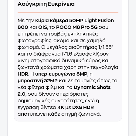
Ασύγκριτη Ευκρίνεια
Με την
κύρια κάμερα 50MP Light Fusion
800
και
OIS
, το
POCO M8 Pro 5G
σου
επιτρέπει να τραβάς εκπληκτικές
φωτογραφίες, ακόμα και σε χαμηλό
φωτισμό. Ο μεγάλος αισθητήρας 1/1.55"
και το διάφραγμα f/1.6 εξασφαλίζουν
κινηματογραφικό δυναμικό εύρος και
ζωντανά χρώματα χάρη στην τεχνολογία
HDR
. Η
υπερ-ευρυγώνια 8MP
, η
μπροστινή 32MP
και λειτουργίες όπως τα
νέα φίλτρα φιλμ και τα
Dynamic Shots
2.0
, σου δίνουν απεριόριστες
δημιουργικές δυνατότητες, ενώ η
εγγραφή βίντεο
4K
με
DXG HDR
αποτυπώνει κάθε στιγμή ζωντανά.