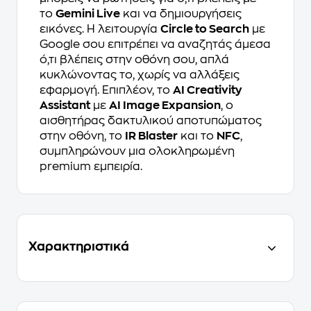
το
Gemini Live
και να δημιουργήσεις
εικόνες. Η λειτουργία
Circle to Search
με
Google σου επιτρέπει να αναζητάς άμεσα
ό,τι βλέπεις στην οθόνη σου, απλά
κυκλώνοντας το, χωρίς να αλλάξεις
εφαρμογή. Επιπλέον, το
AI Creativity
Assistant
με
AI Image Expansion
, ο
αισθητήρας δακτυλικού αποτυπώματος
στην οθόνη, το
IR Blaster
και το
NFC
,
συμπληρώνουν μια ολοκληρωμένη
premium εμπειρία.
Χαρακτηριστικά