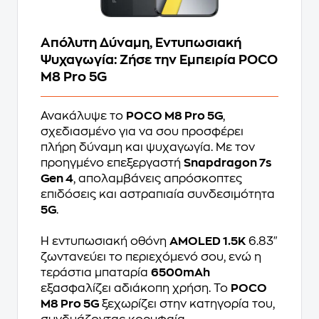
Απόλυτη Δύναμη, Εντυπωσιακή
Ψυχαγωγία: Ζήσε την Εμπειρία POCO
M8 Pro 5G
Ανακάλυψε το
POCO M8 Pro 5G
,
σχεδιασμένο για να σου προσφέρει
πλήρη δύναμη και ψυχαγωγία. Με τον
προηγμένο επεξεργαστή
Snapdragon 7s
Gen 4
, απολαμβάνεις απρόσκοπτες
επιδόσεις και αστραπιαία συνδεσιμότητα
5G
.
Η εντυπωσιακή οθόνη
AMOLED 1.5K
6.83"
ζωντανεύει το περιεχόμενό σου, ενώ η
τεράστια μπαταρία
6500mAh
εξασφαλίζει αδιάκοπη χρήση. Το
POCO
M8 Pro 5G
ξεχωρίζει στην κατηγορία του,