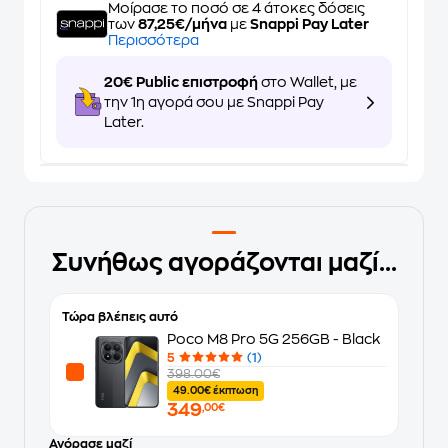
Μοίρασε το ποσό σε 4 άτοκες δόσεις
των
87,25€/μήνα
με
Snappi Pay Later
Περισσότερα
20€ Public επιστροφή
στο Wallet, με
την 1η αγορά σου με Snappi Pay
Later.
Συνήθως αγοράζονται μαζί...
Τώρα βλέπεις αυτό
Poco M8 Pro 5G 256GB - Black
5
(1)
398.00€
49.00€ έκπτωση
349
,00€
Αγόρασε μαζί