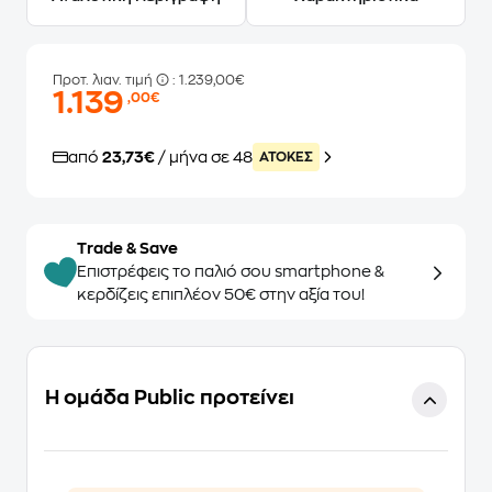
Προτ. λιαν. τιμή
: 1.239,00€
1.139
,00€
από
23,73€
/ μήνα σε 48
ATOKEΣ
Trade & Save
Επιστρέφεις το παλιό σου smartphone &
κερδίζεις επιπλέον 50€ στην αξία του!
Η ομάδα Public προτείνει