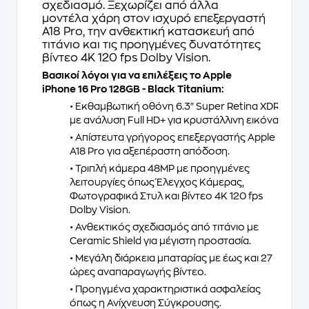
σχεδιασμό. Ξεχωρίζει από άλλα
μοντέλα χάρη στον ισχυρό επεξεργαστή
A18 Pro, την ανθεκτική κατασκευή από
τιτάνιο και τις προηγμένες δυνατότητες
βίντεο 4K 120 fps Dolby Vision.
Βασικοί λόγοι για να επιλέξεις το Apple
iPhone 16 Pro 128GB - Black Titanium:
• Εκθαμβωτική οθόνη 6.3" Super Retina XDR
με ανάλυση Full HD+ για κρυστάλλινη εικόνα.
• Απίστευτα γρήγορος επεξεργαστής Apple
A18 Pro για αξεπέραστη απόδοση.
• Τριπλή κάμερα 48MP με προηγμένες
λειτουργίες όπως Έλεγχος Κάμερας,
Φωτογραφικά Στυλ και βίντεο 4K 120 fps
Dolby Vision.
• Ανθεκτικός σχεδιασμός από τιτάνιο με
Ceramic Shield για μέγιστη προστασία.
• Μεγάλη διάρκεια μπαταρίας με έως και 27
ώρες αναπαραγωγής βίντεο.
• Προηγμένα χαρακτηριστικά ασφαλείας
όπως η Ανίχνευση Σύγκρουσης.