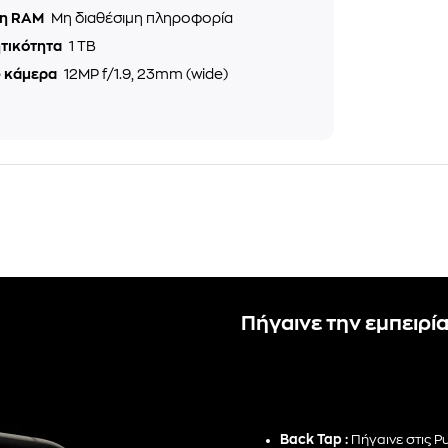
η RAM
Μη διαθέσιμη πληροφορία
τικότητα
1 TB
e κάμερα
12MP f/1.9, 23mm (wide)
Πήγαινε την εμπειρία
Back Tap :
Πήγαινε στις Ρ