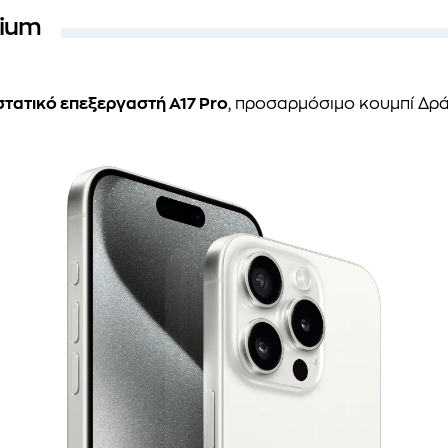
nium
τατικό επεξεργαστή A17 Pro
, προσαρμόσιμο κουμπί Δρά