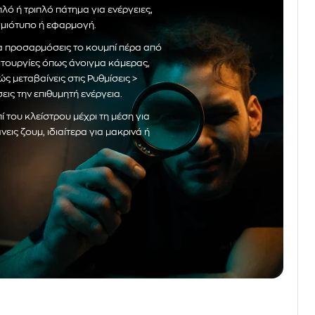
λό ή τριπλό πάτημα για ενέργειες,
γμιότυπο ή εφαρμογή.
α προσαρμόσεις το κουμπί πέρα από
ειτουργίες όπως άνοιγμα κάμερας,
 μεταβαίνεις στις Ρυθμίσεις >
εις την επιθυμητή ενέργεια.
 του κλείστρου μέχρι τη μέση για
εις ζουμ, ιδιαίτερα για μακρινά ή