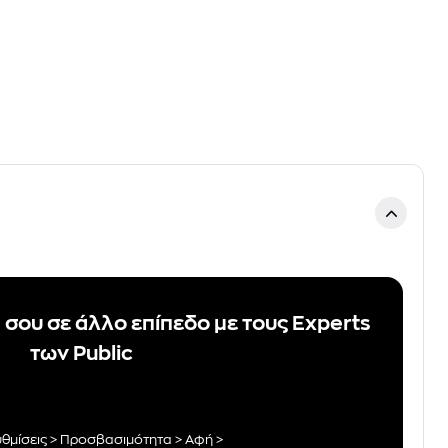
 σου σε άλλο επίπεδο με τους Εxperts
των Public
υθμίσεις > Προσβασιμότητα > Αφή >