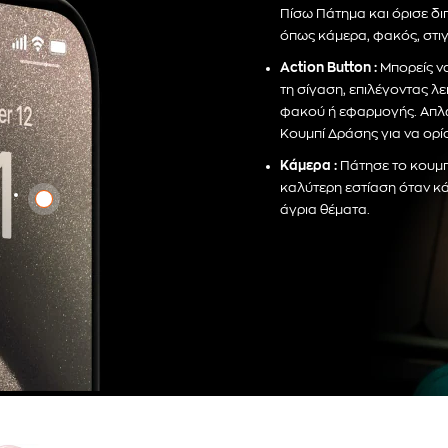
Πίσω Πάτημα και όρισε διπ
όπως κάμερα, φακός, στι
Action Button :
Μπορείς ν
τη σίγαση, επιλέγοντας λ
φακού ή εφαρμογής. Απλώς
Κουμπί Δράσης για να ορίσ
Κάμερα :
Πάτησε το κουμπί
καλύτερη εστίαση όταν κάν
άγρια θέματα.