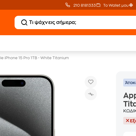
210 8181333
Το Wallet μου
Δώρο ΑΙ courses
Δωρεάν BoxNow
αξίας 150€
για 1 χρόνο!
le iPhone 15 Pro 1TB - White Titanium
Άτοκ
App
Tit
ΚΩΔΙ
Εξ