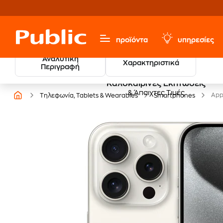
προϊόντα
υπηρεσίες
Αναλυτική
Χαρακτηριστικά
Περιγραφή
Καλοκαιρινές Εκπτώσεις
& Άπαιχτες Τιμές
App
Τηλεφωνία, Tablets & Wearables
Smartphones