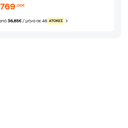
.769
,00€
από
36,85€
/ μήνα σε 48
ATOKEΣ