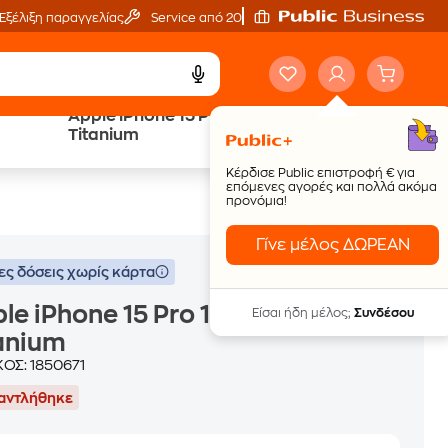
Εξέλιξη παραγγελίας
Service από 20'
Apple iPhone 15 Pro 1TB - White
Trade & Save
Titanium
επιστροφή κινητού
Κέρδισε Public επιστροφή € για
επόμενες αγορές και πολλά ακόμα
προνόμια!
Γίνε μέλος ΔΩΡΕΑΝ
ες δόσεις χωρίς κάρτα
le iPhone 15 Pro 1TB - White
Είσαι ήδη μέλος;
Συνδέσου
anium
ΚΟΣ:
1850671
αντλήθηκε