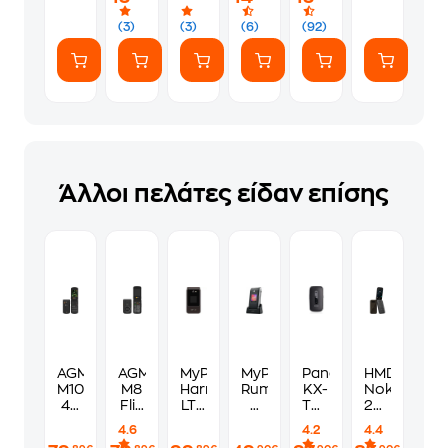
(7
ευγενικά
Αυτοκόλλητα)
(3)
(3)
(6)
(92)
Άλλοι πελάτες είδαν επίσης
AGM
AGM
MyPhone
MyPhone
Panasonic
HMD
M10
M8
Harmony
Rumba
KX-
Nokia
4G
Flip
LTE
2
TU550EX
2660
Dual
4G
Single
2G
4G
Flip
4.6
4.2
4.4
Sim
Dual
Sim
Single
-
4G