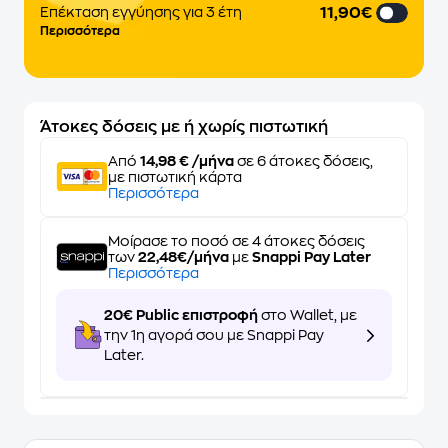
11,90€
Επέκταση εγγύησης για 3 έτη
Περισσότερα
Άτοκες δόσεις με ή χωρίς πιστωτική
Από
14,98 € /μήνα
σε 6 άτοκες δόσεις,
με πιστωτική κάρτα
Περισσότερα
Μοίρασε το ποσό σε 4 άτοκες δόσεις
των
22,48€/μήνα
με
Snappi Pay Later
Περισσότερα
20€ Public επιστροφή
στο Wallet, με
την 1η αγορά σου με Snappi Pay
Later.