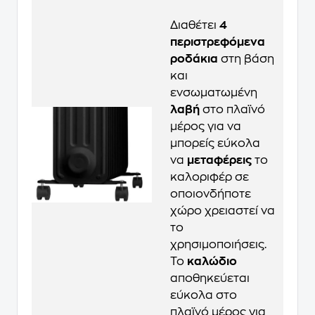
Διαθέτει
4
περιστρεφόμενα
ροδάκια
στη βάση
και
ενσωματωμένη
λαβή
στο πλαϊνό
μέρος για να
μπορείς εύκολα
να
μεταφέρεις
το
καλοριφέρ σε
οποιονδήποτε
χώρο χρειαστεί να
το
χρησιμοποιήσεις.
Το
καλώδιο
αποθηκεύεται
εύκολα στο
πλαϊνό μέρος για