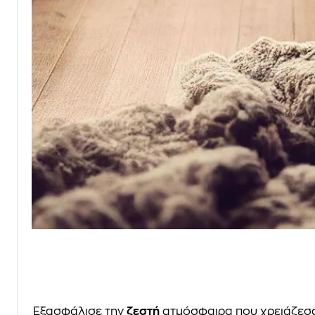
Εξασφάλισε την
ζεστή
ατμόσφαιρα που χρειάζεσαι 