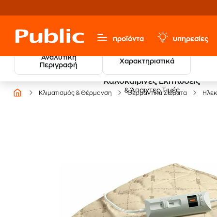
προϊόντα
υπηρεσίες
Αναλυτική
Χαρακτηριστικά
Περιγραφή
Καλοκαιρινές Εκπτώσεις
& Άπαιχτες Τιμές
Κλιματισμός & Θέρμανση
Θερμαντικά Σώματα
Ηλεκ