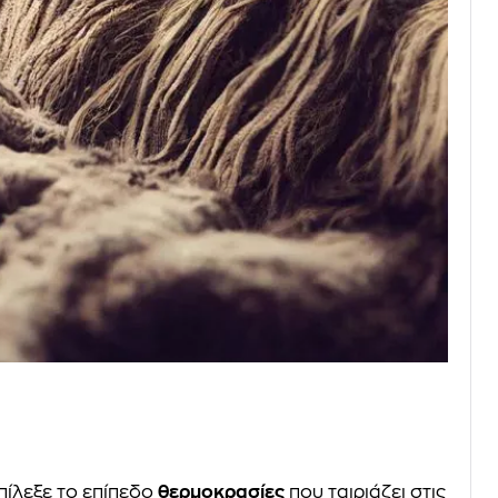
πίλεξε το επίπεδο
θερμοκρασίες
που ταιριάζει στις