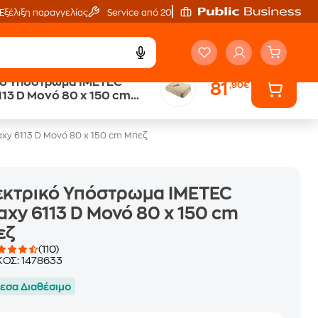
Εξέλιξη παραγγελίας
Service από 20'
κό Υπόστρωμα IMETEC
81
,90€
ή
Άτοκες Δόσεις
113 D Μονό 80 x 150 cm
χωρίς κάρτα
xy 6113 D Μονό 80 x 150 cm Μπεζ
εκτρικό Υπόστρωμα IMETEC
axy 6113 D Μονό 80 x 150 cm
εζ
(110)
ΚΟΣ:
1478633
εσα Διαθέσιμο