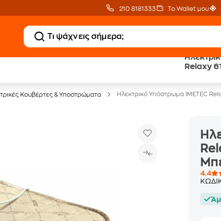
210 8181333
Το Wallet μου
Ηλεκτρι
Κλιματιστικά
20 € Public επιστροφ
Relaxy 6
με Δωρεάν Εγκατάσταση
με Snappi
Μπεζ
Ηλεκτρικό Υπόστρωμα IMETEC Rela
τρικές Κουβέρτες & Υποστρώματα
Ηλ
Rel
Μπ
4.4
ΚΩΔΙ
Άμ