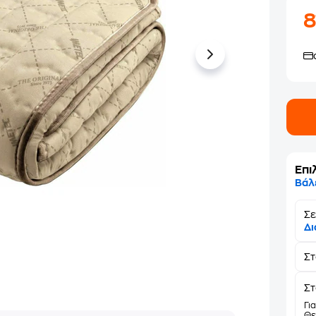
8
Επι
Βάλ
Σε
Δι
Σ
Στ
Γι
Θε