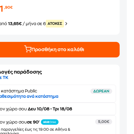
1
,90€
από
13,65€
/ μήνα σε 6
ATOKEΣ
Προσθήκη στο καλάθι
λογές παράδοσης
ε ΤΚ
 κατάστημα Public
ΔΩΡΕΑΝ
αθεσιμότητα ανά κατάστημα
τον
χώρο σου
Δευ 10/08 - Τρι 18/08
ον χώρο σου
σε 90'
5,00€
α παραγγελίες έως τις 19:00 σε Αθήνα &
σσαλονίκη