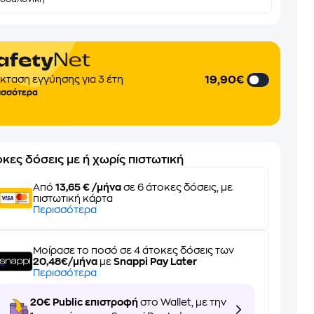
19,90€
κταση εγγύησης για 3 έτη
ισσότερα
κες δόσεις με ή χωρίς πιστωτική
Από
13,65 € /μήνα
σε 6 άτοκες δόσεις, με
πιστωτική κάρτα
Περισσότερα
Μοίρασε το ποσό σε 4 άτοκες δόσεις των
20,48€/μήνα
με
Snappi Pay Later
Περισσότερα
20€ Public επιστροφή
στο Wallet, με την