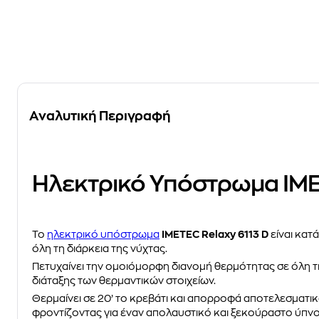
Αναλυτική Περιγραφή
Ηλεκτρικό Υπόστρωμα IM
Το
ηλεκτρικό υπόστρωμα
IMETEC Relaxy 6113 D
είναι κατ
όλη τη διάρκεια της νύχτας.
Πετυχαίνει την ομοιόμορφη διανομή θερμότητας σε όλη τ
διάταξης των θερμαντικών στοιχείων.
Θερμαίνει σε 20’ το κρεβάτι και απορροφά αποτελεσματικά
φροντίζοντας για έναν απολαυστικό και ξεκούραστο ύπνο