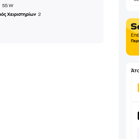
ς
55 W
μός Χειριστηρίων
2
Επέ
Περ
Άτο