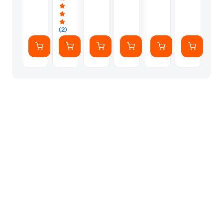
Υγεραρίου
Οροφής
Υγεραρίου
W
105x60x34.6
Υγεραρίου
70
106
cm
W
cm
-
111
Καφέ
(2)
cm