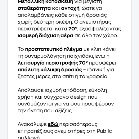
Μεταλλική κατασκευή
για μέγιστη
σταθερότητα
και
αντοχή
, ώστε να
απολαμβάνεις κάθε στιγμή δροσιάς
χωρίς δεύτερη σκέψη. Ο ανεμιστήρας
περιστρέφεται κατά
70°
, εξασφαλίζοντας
ισομερή διάχυση αέρα
σε όλο τον χώρο.
Το
προστατευτικό πλέγμα
με κλιπ κάνει
τη συναρμολόγηση παιχνιδάκι, ενώ η
λειτουργία περιστροφής 70°
προσφέρει
απόλυτη κάλυψη δροσιάς
– ιδανική για
ζεστές μέρες στο σπίτι ή το γραφείο.
Απόλαυσε ισχυρή απόδοση, εύκολη
χρήση και σύγχρονο design που
συνδυάζονται για να σου προσφέρουν
την άνεση που αξίζεις.
Ανακάλυψε
εδώ
περισσότερους
επιτραπέζιους ανεμιστήρες στη Public
συλλογή.