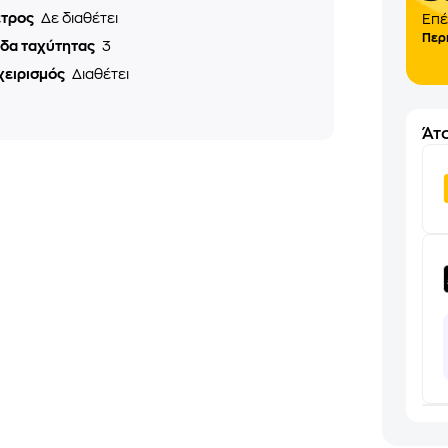
ετρος
Δε διαθέτει
Επέ
Περ
εδα ταχύτητας
3
χειρισμός
Διαθέτει
Άτο