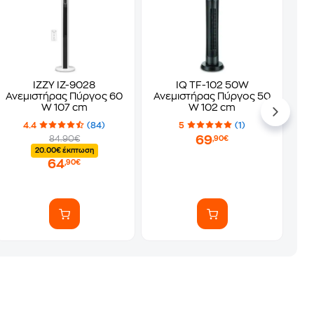
IZZY IZ-9028
IQ TF-102 50W
Ανεμιστήρας Πύργος 60
Ανεμιστήρας Πύργος 50
W 107 cm
W 102 cm
4.4
(84)
5
(1)
69
84.90€
,90€
20.00€ έκπτωση
64
,90€