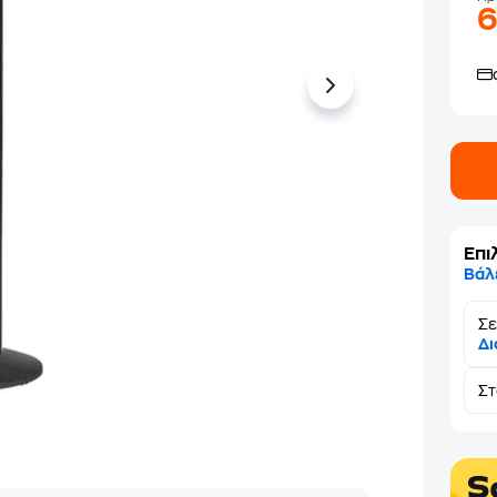
Επι
Βάλ
Σε
Δι
Σ