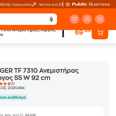
Εξέλιξη παραγγελίας
Service από 20'
 7310 Ανεμιστήρας Πύργος
69
,90€
ή
Άτοκες Δόσεις
cm
χωρίς κάρτα
GER TF 7310 Ανεμιστήρας
ργος 55 W 92 cm
(1)
ΚΟΣ:
2020494
εσα Διαθέσιμο
οτ. λιαν. τιμή
: 99,89€