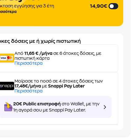
14,90€
κταση εγγύησης για 3 έτη
ισσότερα
κες δόσεις με ή χωρίς πιστωτική
Από
11,65 € /μήνα
σε 6 άτοκες δόσεις, με
πιστωτική κάρτα
Περισσότερα
Μοίρασε το ποσό σε 4 άτοκες δόσεις των
17,48€/μήνα
με
Snappi Pay Later
Περισσότερα
20€ Public επιστροφή
στο Wallet, με την
1η αγορά σου με Snappi Pay Later.