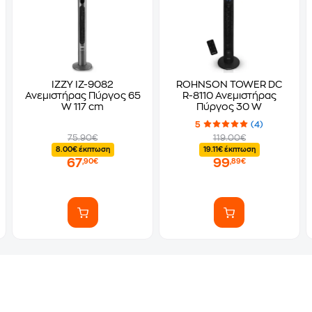
IZZY IZ-9082
ROHNSON TOWER DC
Ανεμιστήρας Πύργος 65
R-8110 Ανεμιστήρας
W 117 cm
Πύργος 30 W
5
(4)
75.90€
119.00€
8.00€ έκπτωση
19.11€ έκπτωση
67
99
,90€
,89€