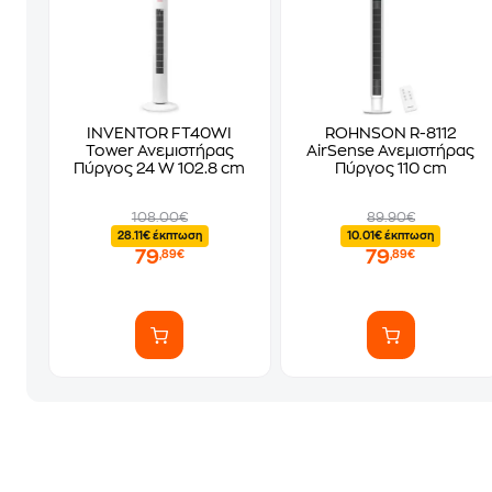
INVENTOR FT40WI
ROHNSON R-8112
Tower Ανεμιστήρας
AirSense Ανεμιστήρας
Πύργος 24 W 102.8 cm
Πύργος 110 cm
108.00€
89.90€
28.11€ έκπτωση
10.01€ έκπτωση
79
79
,89€
,89€