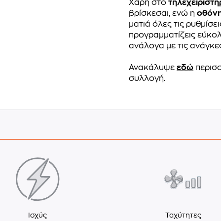
Χάρη στο
τηλεχειριστή
βρίσκεσαι, ενώ η
οθόνη
ματιά όλες τις ρυθμίσει
προγραμματίζεις εύκολ
ανάλογα με τις ανάγκε
Ανακάλυψε
εδώ
περισσ
συλλογή.
Ισχύς
Ταχύτητες