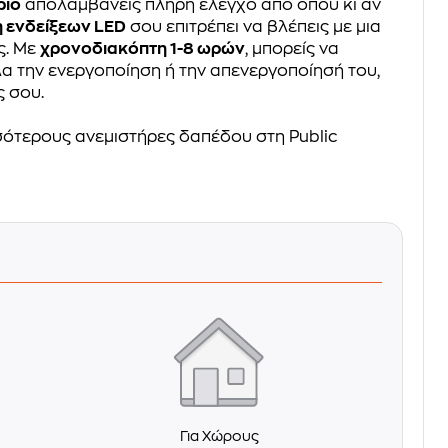
ριο
απολαμβάνεις πλήρη έλεγχο από όπου κι αν
 ενδείξεων LED
σου επιτρέπει να βλέπεις με μια
ς. Με
χρονοδιακόπτη 1-8 ωρών
, μπορείς να
α την ενεργοποίηση ή την απενεργοποίησή του,
ς σου.
ότερους ανεμιστήρες δαπέδου στη Public
Για Χώρους