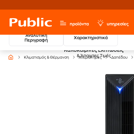
προϊόντα
υπηρεσίες
Αναλυτική
Χαρακτηριστικά
Περιγραφή
Καλοκαιρινές Εκπτώσεις
& Άπαιχτες Τιμές
Κλιματισμός & Θέρμανση
Ανεμιστήρες
Δαπέδου