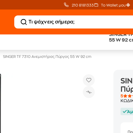
210 8181333
Το Wallet μου
SINGER TF
Κλιματιστικά
20 € Public επιστροφ
55 W 92 
με Δωρεάν Εγκατάσταση
με Snappi
SINGER TF 7310 Ανεμιστήρας Πύργος 55 W 92 cm
SIN
Πύ
5
ΚΩΔΙ
Άμ
Πρ