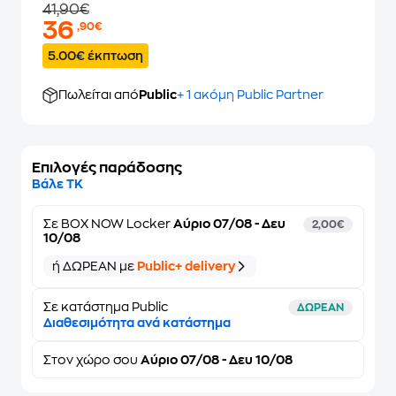
41,90€
36
,90€
5.00€ έκπτωση
Πωλείται από
Public
+ 1 ακόμη Public Partner
Επιλογές παράδοσης
Βάλε ΤΚ
Σε
BOX NOW Locker
Αύριο 07/08 - Δευ
2,00€
10/08
ή ΔΩΡΕΑΝ με
Public+ delivery
Σε κατάστημα Public
ΔΩΡΕΑΝ
Διαθεσιμότητα ανά κατάστημα
Στον
χώρο σου
Αύριο 07/08 - Δευ 10/08