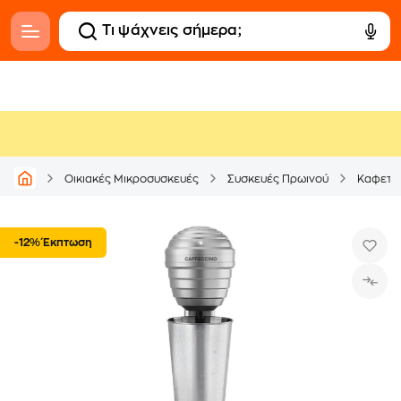
Οικιακές Μικροσυσκευές
Συσκευές Πρωινού
Καφετι
-12% Έκπτωση