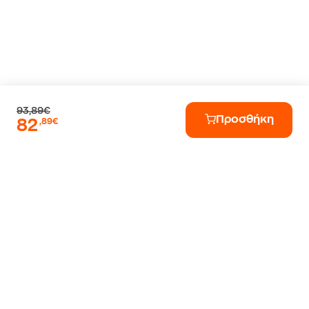
93,89€
Προσθήκη
82
,89€