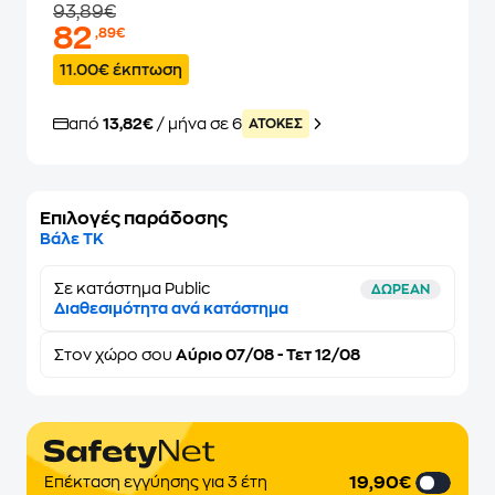
93,89€
82
,89€
11.00€ έκπτωση
από
13,82€
/ μήνα σε 6
ATOKEΣ
Επιλογές παράδοσης
Βάλε ΤΚ
Σε κατάστημα Public
ΔΩΡΕΑΝ
Διαθεσιμότητα ανά κατάστημα
Στον
χώρο σου
Αύριο 07/08 - Τετ 12/08
19,90€
Επέκταση εγγύησης για 3 έτη