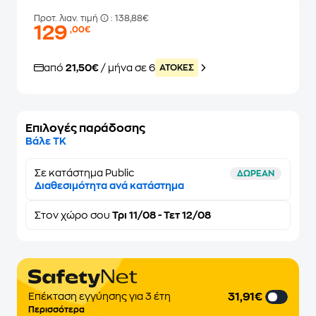
Προτ. λιαν. τιμή
: 138,88€
129
,00€
από
21,50€
/ μήνα σε 6
ATOKEΣ
Επιλογές παράδοσης
Βάλε ΤΚ
Σε κατάστημα Public
ΔΩΡΕΑΝ
Διαθεσιμότητα ανά κατάστημα
Στον
χώρο σου
Τρι 11/08 - Τετ 12/08
31,91€
Επέκταση εγγύησης για 3 έτη
Περισσότερα