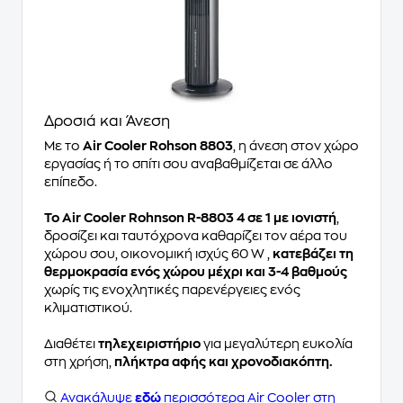
Δροσιά και Άνεση
Με το
Air Cooler Rohson 8803
, η άνεση στον χώρο
εργασίας ή το σπίτι σου αναβαθμίζεται σε άλλο
επίπεδο.
To Air Cooler Rohnson R-8803 4 σε 1 με ιονιστή
,
δροσίζει και ταυτόχρονα καθαρίζει τον αέρα του
χώρου σου, οικονομική ισχύς 60 W ,
κατεβάζει τη
θερμοκρασία ενός χώρου μέχρι και 3-4 βαθμούς
χωρίς τις ενοχλητικές παρενέργειες ενός
κλιματιστικού.
Διαθέτει
τηλεχειριστήριο
για μεγαλύτερη ευκολία
στη χρήση,
πλήκτρα αφής και χρονοδιακόπτη.
Ανακάλυψε
εδώ
περισσότερα Air Cooler στη