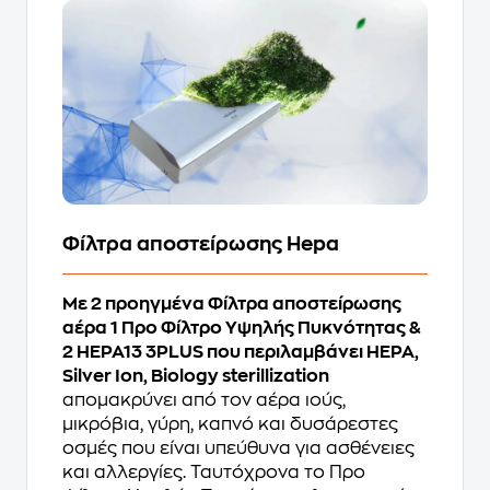
Φίλτρα αποστείρωσης Hepa
Με 2 προηγμένα Φίλτρα αποστείρωσης
αέρα 1 Προ Φίλτρο Υψηλής Πυκνότητας &
2 HEPA13 3PLUS που περιλαμβάνει HEPA,
Silver Ion, Biology sterillization
απομακρύνει από τον αέρα ιούς,
μικρόβια, γύρη, καπνό και δυσάρεστες
οσμές που είναι υπεύθυνα για ασθένειες
και αλλεργίες. Ταυτόχρονα το Προ