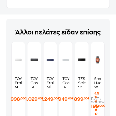
Άλλοι πελάτες είδαν επίσης
TOYOTOMI
TOYOTOMI
TOYOTOMI
TOYOTOMI
TESLA
Smartwatc
Erai
Gosai
Erai
Gosai
Select
Huawei
Mystery
A.I
Midnight
A.I.
Style
Watch
White
GTN-
Blue
GTN-
TT53TPPB-
Fit
4.5
CTN/CTG-
18CMBAI
CTN/CTG-
18CMWAI
1832IAWAM
4
998
1.029
1.249
949
899
Π.Λ.Τ. :
,00€
,00€
,00€
,00€
,00€
356W
Κλιματιστικό
371BRM
Κλιματιστικό
Κλιματιστικό
Pro
279.00€
Κλιματιστικό
Inverter
Κλιματιστικό
Inverter
Inverter
45mm
199
,00€
Inverter
18.000
Inverter
18.000
18.000
-
18.000
BTU
24.000
BTU
BTU
Black
BTU
A+++/A+++
BTU
A+++/A+++
A++/A+++